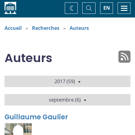
Accueil
Basculer
Togg
EN
Changez
la
navi
recherche
de
thème
Accueil
Recherches
Auteurs
Auteurs
2017 (59)
septembre (6)
Guillaume Gaulier