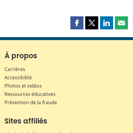
Partager
Partager
Partager
Part
cette
cette
cette
cette
page
page
page
page
sur
sur
sur
par
Facebook
X
LinkedIn
courr
À propos
Carrières
Accessibilité
Photos et vidéos
Ressources éducatives
Prévention de la fraude
Sites affiliés