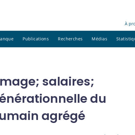
À pr
 banque
Publications
Recherches
Médias
Statisti
ômage; salaires;
générationnelle du
 humain agrégé