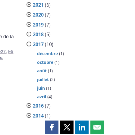
2021
(6)
2020
(7)
2019
(7)
2018
(5)
e de la
2017
(10)
E27
,
E5
décembre
(1)
s
,
octobre
(1)
août
(1)
juillet
(2)
juin
(1)
avril
(4)
2016
(7)
2014
(1)
Partager
Partager
Partager
Partager