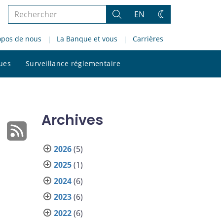
Rechercher
EN
Rechercher
Changez
dans
de
opos de nous
La Banque et vous
Carrières
le
thème
site
Rechercher
ques
Surveillance réglementaire
dans
le
site
Archives
2026
(5)
2025
(1)
2024
(6)
2023
(6)
2022
(6)