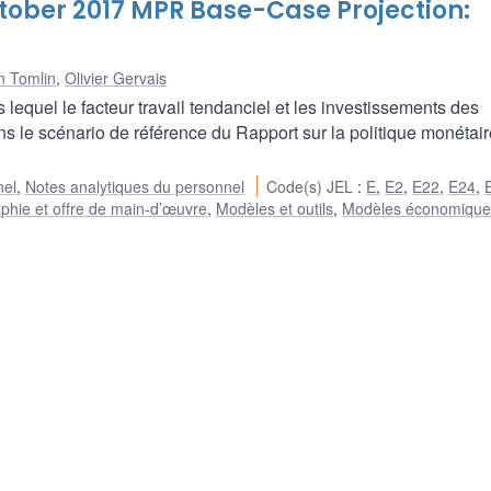
ctober 2017 MPR Base-Case Projection:
n Tomlin
,
Olivier Gervais
equel le facteur travail tendanciel et les investissements des
ns le scénario de référence du Rapport sur la politique monétair
nel
,
Notes analytiques du personnel
Code(s) JEL
:
E
,
E2
,
E22
,
E24
,
hie et offre de main-d’œuvre
,
Modèles et outils
,
Modèles économique