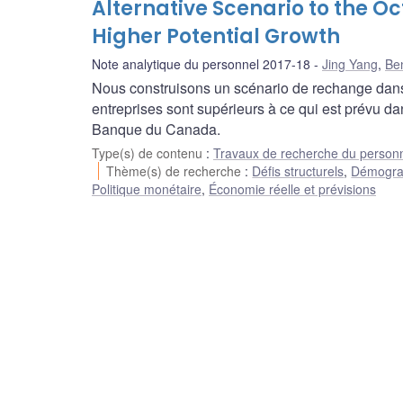
Alternative Scenario to the O
Higher Potential Growth
Note analytique du personnel 2017-18
Jing Yang
,
Be
Nous construisons un scénario de rechange dans l
entreprises sont supérieurs à ce qui est prévu da
Banque du Canada.
Type(s) de contenu
:
Travaux de recherche du person
Thème(s) de recherche
:
Défis structurels
,
Démograp
Politique monétaire
,
Économie réelle et prévisions