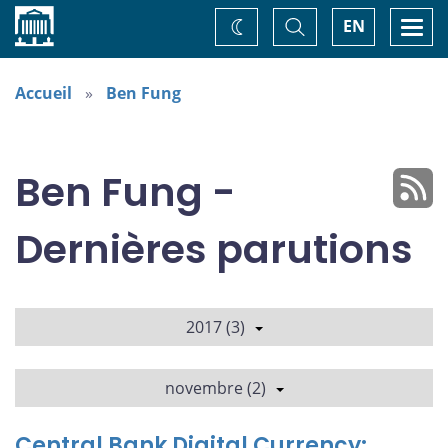
Accueil
Basculer
Togg
EN
Changez
la
navi
recherche
de
thème
Accueil
Ben Fung
Ben Fung -
Dernières parutions
2017 (3)
novembre (2)
Central Bank Digital Currency: