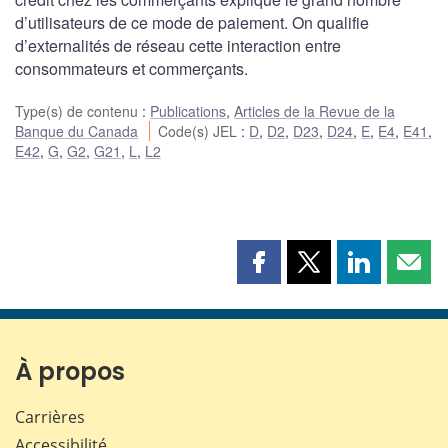
d’utilisateurs de ce mode de paiement. On qualifie
d’externalités de réseau cette interaction entre
consommateurs et commerçants.
Type(s) de contenu
:
Publications
,
Articles de la Revue de la
Banque du Canada
Code(s) JEL
:
D
,
D2
,
D23
,
D24
,
E
,
E4
,
E41
,
E42
,
G
,
G2
,
G21
,
L
,
L2
Partager
Partager
Partager
Part
cette
cette
cette
cette
page
page
page
page
sur
sur
sur
par
Facebook
X
LinkedIn
courr
À propos
Carrières
Accessibilité