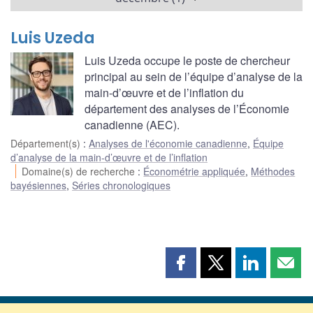
Luis Uzeda
Luis Uzeda occupe le poste de chercheur
principal au sein de l’équipe d’analyse de la
main-d’œuvre et de l’inflation du
département des analyses de l’Économie
canadienne (AEC).
Département(s)
:
Analyses de l'économie canadienne
,
Équipe
d’analyse de la main-d’œuvre et de l’inflation
Domaine(s) de recherche
:
Économétrie appliquée
,
Méthodes
bayésiennes
,
Séries chronologiques
Partager
Partager
Partager
Part
cette
cette
cette
cette
page
page
page
page