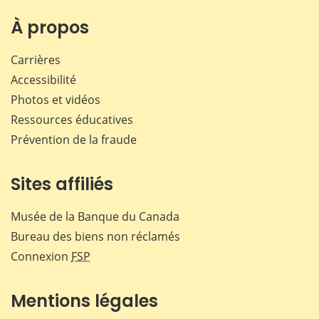
sur
sur
sur
par
Facebook
X
LinkedIn
courr
À propos
Carrières
Accessibilité
Photos et vidéos
Ressources éducatives
Prévention de la fraude
Sites affiliés
Musée de la Banque du Canada
Bureau des biens non réclamés
Connexion
FSP
Mentions légales