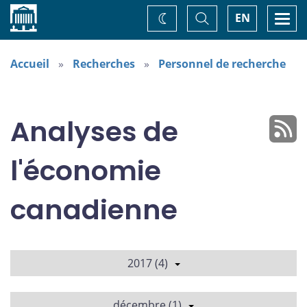
Accueil
Basculer
Togg
EN
Changez
la
navi
recherche
de
thème
Accueil
Recherches
Personnel de recherche
Analyses de
l'économie
canadienne
2017 (4)
décembre (1)