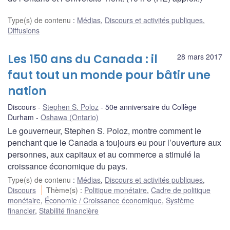
Type(s) de contenu
:
Médias
,
Discours et activités publiques
,
Diffusions
Les 150 ans du Canada : il
28 mars 2017
faut tout un monde pour bâtir une
nation
Discours
Stephen S. Poloz
50e anniversaire du Collège
Durham
Oshawa (Ontario)
Le gouverneur, Stephen S. Poloz, montre comment le
penchant que le Canada a toujours eu pour l’ouverture aux
personnes, aux capitaux et au commerce a stimulé la
croissance économique du pays.
Type(s) de contenu
:
Médias
,
Discours et activités publiques
,
Discours
Thème(s)
:
Politique monétaire
,
Cadre de politique
monétaire
,
Économie / Croissance économique
,
Système
financier
,
Stabilité financière