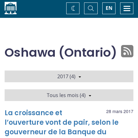
Accueil
Basculer
Togg
EN
Changez
la
navi
recherche
de
thème
Oshawa (Ontario)
2017 (4)
Tous les mois (4)
La croissance et
28 mars 2017
l’ouverture vont de pair, selon le
gouverneur de la Banque du