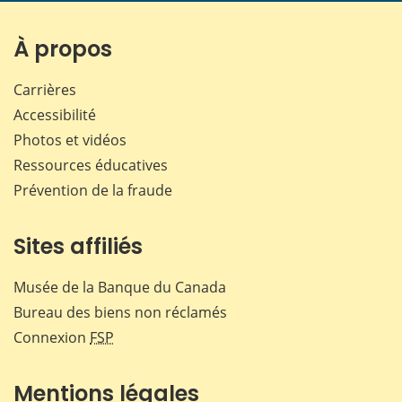
sur
sur
sur
par
Facebook
X
LinkedIn
courr
À propos
Carrières
Accessibilité
Photos et vidéos
Ressources éducatives
Prévention de la fraude
Sites affiliés
Musée de la Banque du Canada
Bureau des biens non réclamés
Connexion
FSP
Mentions légales