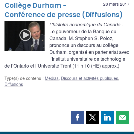
Collège Durham -
28 mars 2017
Conférence de presse (Diffusions)
L’histoire économique du Canada
-
Le gouverneur de la Banque du
Canada, M. Stephen S. Poloz,
prononce un discours au collège
Durham, organisé en partenariat avec
l’Institut universitaire de technologie
de l’Ontario et l’Université Trent (11 h 10 (HE) approx.)
Type(s) de contenu
:
Médias
,
Discours et activités publiques
,
Diffusions
Partager
Partager
Partager
Part
cette
cette
cette
cette
page
page
page
page