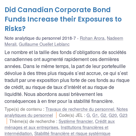
Did Canadian Corporate Bond
Funds Increase their Exposures to
Risks?
Note analytique du personnel 2018-7
Rohan Arora
,
Nadeem
Merali
,
Guillaume Ouellet Leblanc
Le nombre et la taille des fonds d’obligations de sociétés
canadiennes ont augmenté rapidement ces dernières
années. Dans le même temps, la part de leur portefeuille
dévolue à des titres plus risqués s’est accrue, ce qui s’est
traduit par une exposition plus forte de ces fonds au risque
de crédit, au risque de taux d’intérêt et au risque de
liquidité. Nous abordons aussi brièvement les
conséquences à en tirer pour la stabilité financière.
Type(s) de contenu
:
Travaux de recherche du personnel
,
Notes
analytiques du personnel
Code(s) JEL
:
G
,
G1
,
G2
,
G20
,
G23
Thème(s) de recherche
:
Système financier
,
Crédit aux
ménages et aux entreprises
,
Institutions financières et
intermédiation
,
Stabilité financière et risque systémique