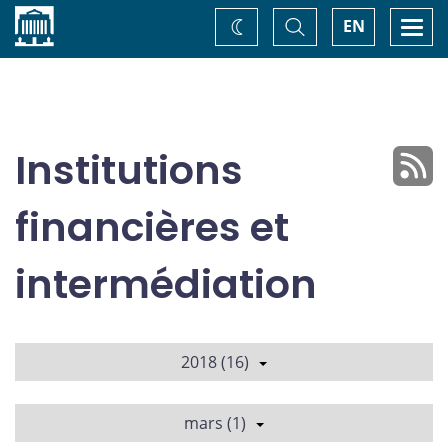
Accueil
Basculer
Togg
EN
Changez
la
navi
recherche
de
thème
Institutions
financières et
intermédiation
2018 (16)
mars (1)