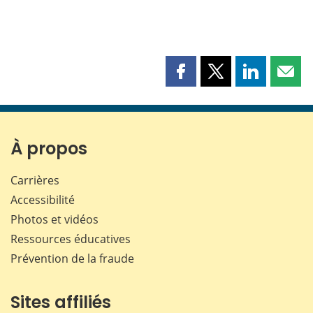
Partager
Partager
Partager
Part
cette
cette
cette
cette
page
page
page
page
sur
sur
sur
par
Facebook
X
LinkedIn
courr
À propos
Carrières
Accessibilité
Photos et vidéos
Ressources éducatives
Prévention de la fraude
Sites affiliés