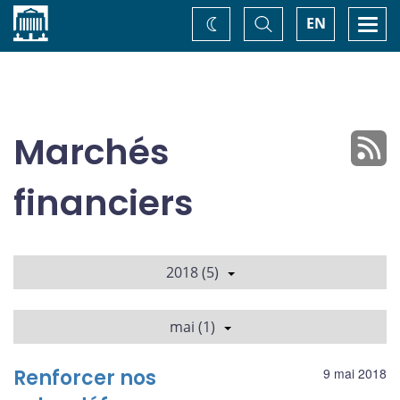
Accueil
Basculer
Togg
EN
Changez
la
navi
recherche
de
thème
Marchés
financiers
2018 (5)
mai (1)
Renforcer nos
9 mai 2018