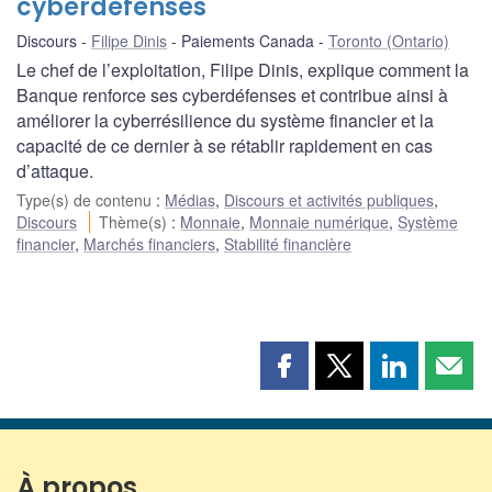
cyberdéfenses
Discours
Filipe Dinis
Paiements Canada
Toronto (Ontario)
Le chef de l’exploitation, Filipe Dinis, explique comment la
Banque renforce ses cyberdéfenses et contribue ainsi à
améliorer la cyberrésilience du système financier et la
capacité de ce dernier à se rétablir rapidement en cas
d’attaque.
Type(s) de contenu
:
Médias
,
Discours et activités publiques
,
Discours
Thème(s)
:
Monnaie
,
Monnaie numérique
,
Système
financier
,
Marchés financiers
,
Stabilité financière
Partager
Partager
Partager
Part
cette
cette
cette
cette
page
page
page
page
sur
sur
sur
par
Facebook
X
LinkedIn
courr
À propos