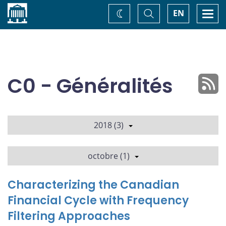
Accueil
Basculer
Togg
EN
Changez
la
navi
recherche
de
thème
C0 - Généralités
2018 (3)
octobre (1)
Characterizing the Canadian
Financial Cycle with Frequency
Filtering Approaches