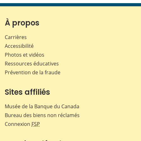
page
page
page
page
sur
sur
sur
par
Facebook
X
LinkedIn
courr
À propos
Carrières
Accessibilité
Photos et vidéos
Ressources éducatives
Prévention de la fraude
Sites affiliés
Musée de la Banque du Canada
Bureau des biens non réclamés
Connexion
FSP