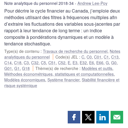
Note analytique du personnel 2018-34
Andrew Lee-Poy
Pour décrire le cycle financier au Canada, j’emploie deux
méthodes utilisant des filtres à fréquences multiples afin
d’extraire les fluctuations des variables sous-jacentes par
rapport à leur tendance de long terme : un indice
composite à pondérations dynamiques et un modèle à
tendance stochastique.
Type(s) de contenu
:
Travaux de recherche du personnel
,
Notes
analytiques du personnel
Code(s) JEL
:
C
,
C0
,
C01
,
C1
,
C13
,
C14
,
C18
,
C3
,
C32
,
C5
,
C51
,
C52
,
E
,
E3
,
E32
,
E6
,
E66
,
G
,
G0
,
G01
,
G1
,
G18
Thème(s) de recherche
:
Modèles et outils
,
Méthodes économétriques, statistiques et computationnelles
,
Modèles économiques
,
Système financier
,
Stabilité financière et
risque systémique
Partager
Partager
Partager
Part
cette
cette
cette
cette