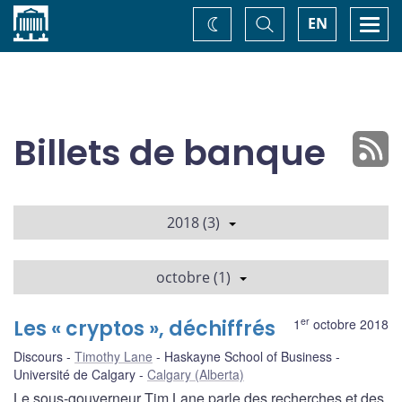
Accueil
Basculer
Togg
EN
Changez
la
navi
recherche
de
thème
Billets de banque
2018 (3)
octobre (1)
er
Les « cryptos », déchiffrés
1
octobre 2018
Discours
Timothy Lane
Haskayne School of Business -
Université de Calgary
Calgary (Alberta)
Le sous-gouverneur Tim Lane parle des recherches et des