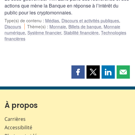
actions que mène la Banque en réponse à l’intérêt du
public pour les cryptomonnaies.
Type(s) de contenu
:
Médias
,
Discours et activités publiques
,
Discours
Thème(s)
:
Monnaie
,
Billets de banque
,
Monnaie
numérique
,
Système financier
,
Stabilité financière
,
Technologies
financières
Partager
Partager
Partager
Part
cette
cette
cette
cette
page
page
page
page
sur
sur
sur
par
Facebook
X
LinkedIn
courr
À propos
Carrières
Accessibilité