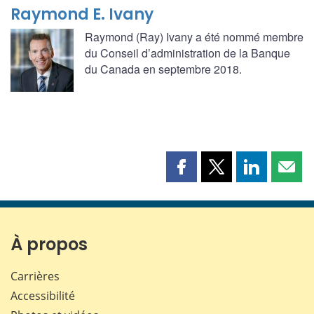
Raymond E. Ivany
Raymond (Ray) Ivany a été nommé membre
du Conseil d’administration de la Banque
du Canada en septembre 2018.
Partager
Partager
Partager
Part
cette
cette
cette
cette
page
page
page
page
sur
sur
sur
par
Facebook
X
LinkedIn
courr
À propos
Carrières
Accessibilité