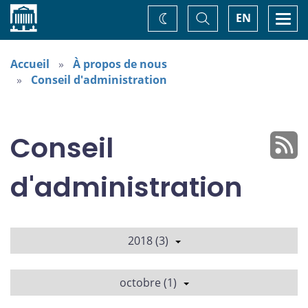
Accueil
Basculer
Togg
EN
Changez
la
navi
recherche
de
thème
Accueil
À propos de nous
Conseil d'administration
Conseil
d'administration
2018 (3)
octobre (1)