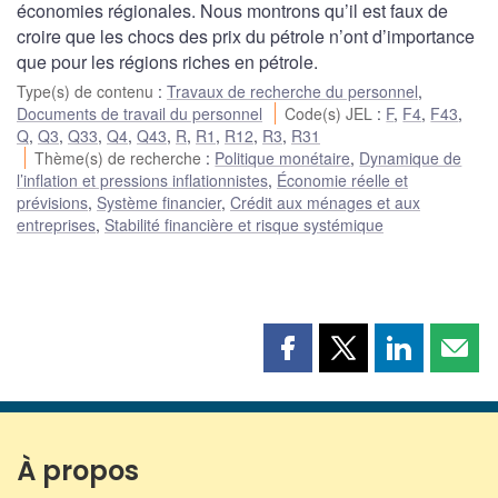
économies régionales. Nous montrons qu’il est faux de
croire que les chocs des prix du pétrole n’ont d’importance
que pour les régions riches en pétrole.
Type(s) de contenu
:
Travaux de recherche du personnel
,
Documents de travail du personnel
Code(s) JEL
:
F
,
F4
,
F43
,
Q
,
Q3
,
Q33
,
Q4
,
Q43
,
R
,
R1
,
R12
,
R3
,
R31
Thème(s) de recherche
:
Politique monétaire
,
Dynamique de
l’inflation et pressions inflationnistes
,
Économie réelle et
prévisions
,
Système financier
,
Crédit aux ménages et aux
entreprises
,
Stabilité financière et risque systémique
Partager
Partager
Partager
Part
cette
cette
cette
cette
page
page
page
page
sur
sur
sur
par
Facebook
X
LinkedIn
courr
À propos