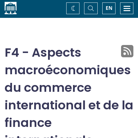
Accueil
Basculer
Togg
EN
Changez
la
navi
recherche
de
thème
F4 - Aspects
macroéconomiques
du commerce
international et de la
finance