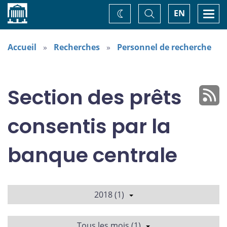
Accueil
Basculer
Togg
EN
Changez
la
navi
recherche
de
thème
Accueil
Recherches
Personnel de recherche
Section des prêts
consentis par la
banque centrale
2018 (1)
Tous les mois (1)