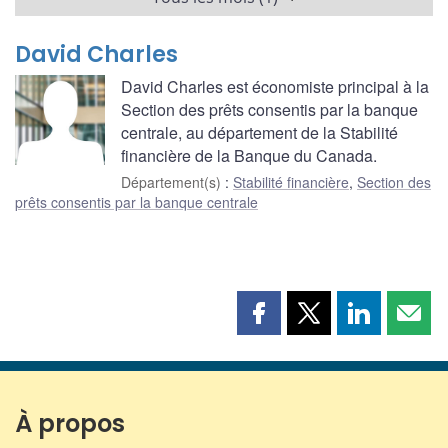
David Charles
David Charles est économiste principal à la
Section des prêts consentis par la banque
centrale, au département de la Stabilité
financière de la Banque du Canada.
Département(s)
:
Stabilité financière
,
Section des
prêts consentis par la banque centrale
Partager
Partager
Partager
Part
cette
cette
cette
cette
page
page
page
page
sur
sur
sur
par
Facebook
X
LinkedIn
courr
À propos