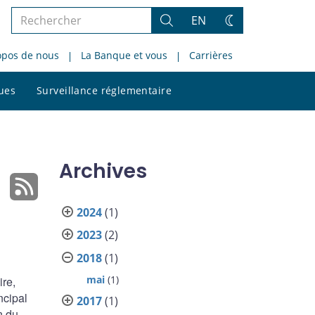
Rechercher
EN
Rechercher
Changez
dans
de
opos de nous
La Banque et vous
Carrières
le
thème
site
Rechercher
ques
Surveillance réglementaire
dans
le
site
Archives
2024
(1)
2023
(2)
2018
(1)
mai
(1)
ire,
ncipal
2017
(1)
n du