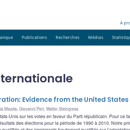
À pr
 banque
Publications
Recherches
Médias
Statisti
nternationale
ration: Evidence from the United States
ia Mayda
,
Giovanni Peri
,
Walter Steingress
ts-Unis sur les votes en faveur du Parti républicain. Pour ce fa
ultats des élections pour la période de 1990 à 2010. Notre pri
u qualifiés et des immigrants hautement qualifiés sur l’orientatio