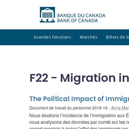
Grandes fonctions
Marchés
Billets de
F22 - Migration i
The Political Impact of Immig
Document de travail du personnel 2018-19
Anna Mar
Nous étudions l’incidence de l’immigration aux Éta
nous analysons des données par comté sur les rés
apport consiste à isoler l’effet des immigrants pe