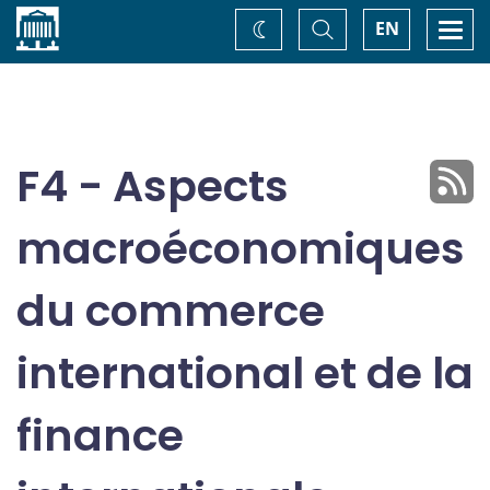
Accueil
Basculer
Togg
EN
Changez
la
navi
recherche
de
thème
F4 - Aspects
macroéconomiques
du commerce
international et de la
finance