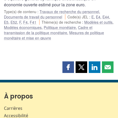
économie ouverte estimé pour la zone euro.
Type(s) de contenu
:
Travaux de recherche du personnel
,
Documents de travail du personnel
Code(s) JEL
:
E
,
E4
,
E44
,
E5
,
E52
,
F
,
F4
,
F41
Thème(s) de recherche
:
Modèles et outils
,
Modèles économiques
,
Politique monétaire
,
Cadre et
transmission de la politique monétaire
,
Mesures de politique
monétaire et mise en œuvre
Partager
Partager
Partager
Part
cette
cette
cette
cette
page
page
page
page
sur
sur
sur
par
Facebook
X
LinkedIn
courr
À propos
Carrières
Accessibilité