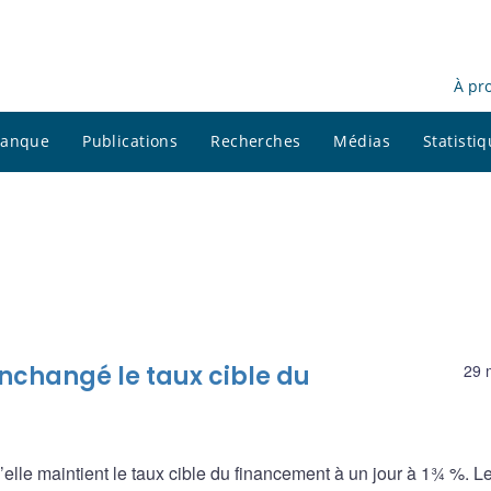
À pr
 banque
Publications
Recherches
Médias
Statisti
nchangé le taux cible du
29 
le maintient le taux cible du financement à un jour à 1¾ %. Le