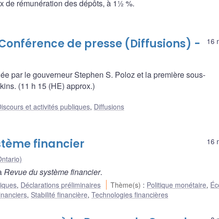
aux de rémunération des dépôts, à 1½ %.
Conférence de presse (Diffusions) -
16 
e par le gouverneur Stephen S. Poloz et la première sous-
ins. (11 h 15 (HE) approx.)
iscours et activités publiques
,
Diffusions
stème financier
16 
ntario)
la
Revue du système financier
.
liques
,
Déclarations préliminaires
Thème(s)
:
Politique monétaire
,
Éc
inanciers
,
Stabilité financière
,
Technologies financières