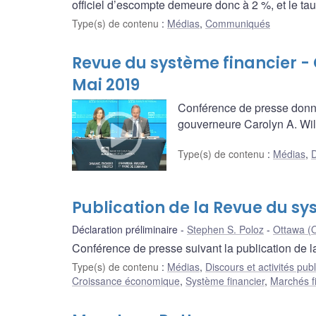
officiel d’escompte demeure donc à 2 %, et le t
Type(s) de contenu
:
Médias
,
Communiqués
Revue du système financier - 
Mai 2019
Conférence de presse donné
gouverneure Carolyn A. Wilk
Type(s) de contenu
:
Médias
,
D
Publication de la Revue du sy
Déclaration préliminaire
Stephen S. Poloz
Ottawa (O
Conférence de presse suivant la publication de 
Type(s) de contenu
:
Médias
,
Discours et activités pub
Croissance économique
,
Système financier
,
Marchés f