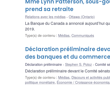
Mme Lynn Patterson, sous-go
prend sa retraite
Relations avec les médias
Ottawa (Ontario)
La Banque du Canada a annoncé aujourd’hui que l
2019.
Type(s) de contenu
:
Médias
,
Communiqués
Déclaration préliminaire dev
des banques et du commerc
Déclaration préliminaire
Stephen S. Poloz
Comité s
Déclaration préliminaire devant le Comité séna
Type(s) de contenu
:
Médias
,
Discours et activités pub
politique monétaire
,
Économie / Croissance économiq