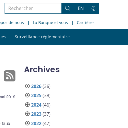
Rechercher
EN
Rechercher
Changez
dans
de
opos de nous
La Banque et vous
Carrières
le
thème
site
Rechercher
ques
Surveillance réglementaire
dans
le
site
Archives
2026
(36)
2025
(38)
mai 2019
2024
(46)
2023
(37)
 taux
2022
(47)