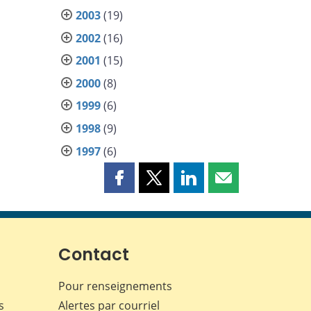
2003
(19)
2002
(16)
2001
(15)
2000
(8)
1999
(6)
1998
(9)
1997
(6)
Partager
Partager
Partager
Partager
cette
cette
cette
cette
page
page
page
page
sur
sur
sur
par
Facebook
X
LinkedIn
courriel
Contact
Pour renseignements
s
Alertes par courriel