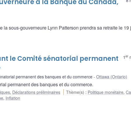
uverneure à la Banque du Canada,
8 
a sous-gouverneure Lynn Patterson prendra sa retraite le 19 ju
er
ant le Comité sénatorial permanent
1
m
e
énatorial permanent des banques et du commerce
Ottawa (Ontario)
torial permanent des banques et du commerce.
liques
,
Déclarations préliminaires
Thème(s)
:
Politique monétaire
,
Ca
ue
,
Inflation