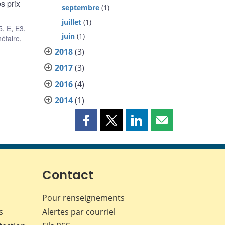
s prix
septembre
(1)
juillet
(1)
5
,
E
,
E3
,
juin
(1)
nétaire
,
2018
(3)
2017
(3)
2016
(4)
2014
(1)
Partager
Partager
Partager
Partager
cette
cette
cette
cette
page
page
page
page
sur
sur
sur
par
Facebook
X
LinkedIn
courriel
Contact
Pour renseignements
s
Alertes par courriel