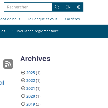
Rechercher
EN
Rechercher
Changez
dans
de
opos de nous
La Banque et vous
Carrières
le
thème
site
Rechercher
ques
Surveillance réglementaire
dans
le
site
Archives
2025
(1)
2022
(1)
al
2021
(1)
2020
(1)
2019
(3)