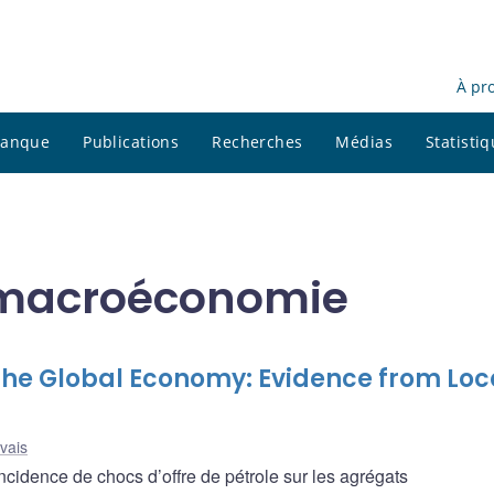
À pr
 banque
Publications
Recherches
Médias
Statisti
t macroéconomie
 the Global Economy: Evidence from Loc
rvais
ncidence de chocs d’offre de pétrole sur les agrégats