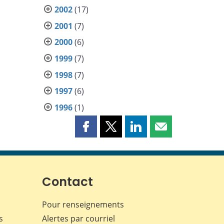
2002
(17)
2001
(7)
2000
(6)
1999
(7)
1998
(7)
1997
(6)
1996
(1)
Partager
Partager
Partager
Partager
cette
cette
cette
cette
page
page
page
page
sur
sur
sur
par
Facebook
X
LinkedIn
courriel
Contact
Pour renseignements
s
Alertes par courriel