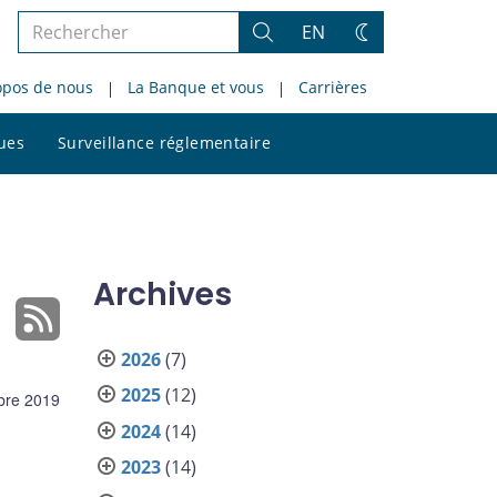
Rechercher
EN
Rechercher
Changez
dans
de
opos de nous
La Banque et vous
Carrières
le
thème
site
Rechercher
ques
Surveillance réglementaire
dans
le
site
Archives
2026
(7)
2025
(12)
bre 2019
2024
(14)
2023
(14)