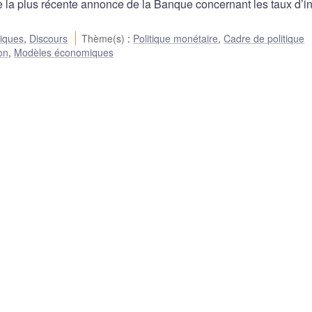
a plus récente annonce de la Banque concernant les taux d’int
liques
,
Discours
Thème(s)
:
Politique monétaire
,
Cadre de politique
ion
,
Modèles économiques