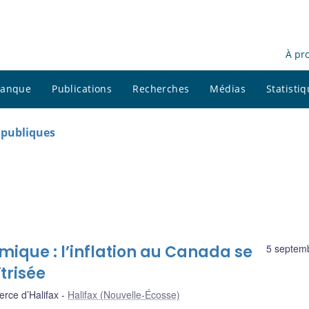
À pr
 banque
Publications
Recherches
Médias
Statisti
s publiques
omique : l’inflation au Canada se
5 septem
trisée
ce d’Halifax
Halifax (Nouvelle-Écosse)