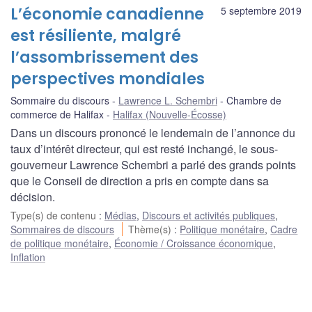
L’économie canadienne
5 septembre 2019
est résiliente, malgré
l’assombrissement des
perspectives mondiales
Sommaire du discours
Lawrence L. Schembri
Chambre de
commerce de Halifax
Halifax (Nouvelle-Écosse)
Dans un discours prononcé le lendemain de l’annonce du
taux d’intérêt directeur, qui est resté inchangé, le sous-
gouverneur Lawrence Schembri a parlé des grands points
que le Conseil de direction a pris en compte dans sa
décision.
Type(s) de contenu
:
Médias
,
Discours et activités publiques
,
Sommaires de discours
Thème(s)
:
Politique monétaire
,
Cadre
de politique monétaire
,
Économie / Croissance économique
,
Inflation