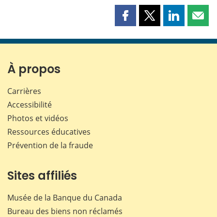
Partager
Partager
Partager
Part
cette
cette
cette
cette
page
page
page
page
sur
sur
sur
par
Facebook
X
LinkedIn
courr
À propos
Carrières
Accessibilité
Photos et vidéos
Ressources éducatives
Prévention de la fraude
Sites affiliés
Musée de la Banque du Canada
Bureau des biens non réclamés