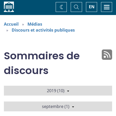
Accueil
Basculer
Togg
EN
Changez
la
navi
recherche
de
thème
Accueil
Médias
Discours et activités publiques
Sommaires de
discours
2019 (10)
septembre (1)