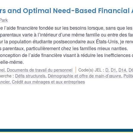
fers and Optimal Need-Based Financial 
Park
e l’aide financière fondée sur les besoins lorsque, sans que les
rts parentaux varie à l’intérieur d’une même famille ou entre des fa
ur la population étudiante postsecondaire aux États-Unis, je ren
s parentaux, particulièrement chez les familles mieux nanties.
 conception de l’aide financière visant à réduire les inefficiences
e elle-même.
nel
,
Documents de travail du personnel
Code(s) JEL
:
D
,
D1
,
D14
,
D
herche
:
Défis structurels
,
Démographie et offre de main-d’œuvre
,
Polit
ncier
,
Crédit aux ménages et aux entreprises