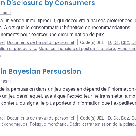
on Disclosure by Consumers
ihashi
n vendeur multiproduit, qui découvre ainsi ses préférences, é
ins. Alors que le consommateur bénéficie de recommandations
gnements pour exercer une discrimination de prix.
nel
,
Documents de travail du personnel
Code(s) JEL
:
D
,
D8
,
D82
,
D
ion et productivité
,
Marchés financiers et gestion financière
,
Fonction
s
 in Bayesian Persuasion
ihashi
 de la persuasion dans un jeu bayésien dépend de l’information
e un jeu dans lequel, avant que l’expéditeur ne transmette la mo
le contenu du signal le plus porteur d’information que l’expéditeu
nel
,
Documents de travail du personnel
Code(s) JEL
:
D
,
D8
,
D82
,
D
s économiques
,
Politique monétaire
,
Cadre et transmission de la politiq