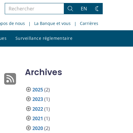
Rechercher
EN
Rechercher
Changez
dans
de
opos de nous
La Banque et vous
Carrières
le
thème
site
Rechercher
ques
Surveillance réglementaire
dans
le
site
Archives
2025
(2)
2023
(1)
2022
(1)
2021
(1)
2020
(2)