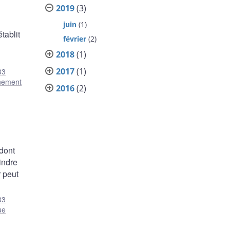
2019
(3)
juin
(1)
tablit
février
(2)
2018
(1)
2017
(1)
83
nement
2016
(2)
 dont
indre
r peut
83
ue