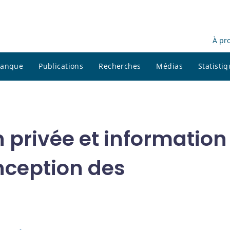
À pr
 banque
Publications
Recherches
Médias
Statisti
 privée et information
nception des