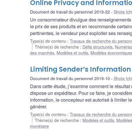
Online Privacy and Informati
Document de travail du personnel 2019-22
Shota Ich
Un consommateur divulgue des renseignements à u
le prix de ses produits et en recommande certa
pertinentes, le vendeur peut exploiter ses rensei
Type(s) de contenu
:
Travaux de recherche du person
Thème(s) de recherche
:
Défis structurels
,
Numérisat
des marchés
,
Modèles et outils
,
Modèles économique
Limiting Sender’s Information
Document de travail du personnel 2019-10
Shota Ich
Dans cette étude, j’examine comment le résultat
dispose un expéditeur. Pour ce faire, je considèr
information, le concepteur est autorisé à limiter 
générer.
Type(s) de contenu
:
Travaux de recherche du person
Thème(s) de recherche
:
Modèles et outils
,
Modèle
monétaire