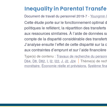
Inequality in Parental Trans
Document de travail du personnel 2019-7
Youngmin 
Cette étude porte sur le fonctionnement optimal d
politiques le reflètent, la répartition des transfe
aux ressources similaires. À l’aide de données s
compte de la disparité considérable des transfert
J’analyse ensuite l’effet de cette disparité sur la
aux contraintes d’emprunt et sur l’aide financièr
Type(s) de contenu
:
Travaux de recherche du person
D64
,
D8
,
D82
,
I
,
I2
,
I22
,
J
,
J2
,
J24
Thème(s) de rec
monétaire
,
Économie réelle et prévisions
,
Système fina