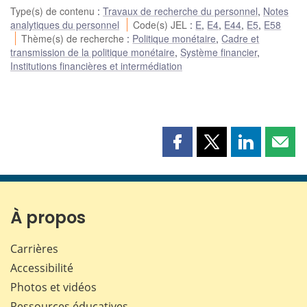
Type(s) de contenu
:
Travaux de recherche du personnel
,
Notes
analytiques du personnel
Code(s) JEL
:
E
,
E4
,
E44
,
E5
,
E58
Thème(s) de recherche
:
Politique monétaire
,
Cadre et
transmission de la politique monétaire
,
Système financier
,
Institutions financières et intermédiation
Partager
Partager
Partager
Part
cette
cette
cette
cette
page
page
page
page
sur
sur
sur
par
Facebook
X
LinkedIn
courr
À propos
Carrières
Accessibilité
Photos et vidéos
Ressources éducatives