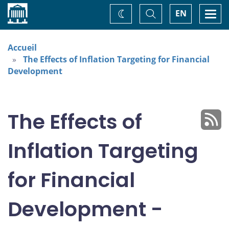
Accueil
Basculer
Togg
EN
Changez
la
navi
recherche
de
thème
Accueil
The Effects of Inflation Targeting for Financial
Development
The Effects of
Inflation Targeting
for Financial
Development -