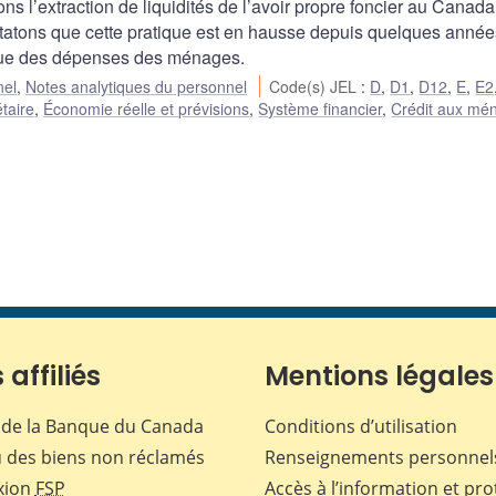
 l’extraction de liquidités de l’avoir propre foncier au Canada
statons que cette pratique est en hausse depuis quelques année
ique des dépenses des ménages.
nel
,
Notes analytiques du personnel
Code(s) JEL
:
D
,
D1
,
D12
,
E
,
E2
taire
,
Économie réelle et prévisions
,
Système financier
,
Crédit aux mé
 affiliés
Mentions légales
de la Banque du Canada
Conditions d’utilisation
 des biens non réclamés
Renseignements personnel
xion
FSP
Accès à l’information et pro