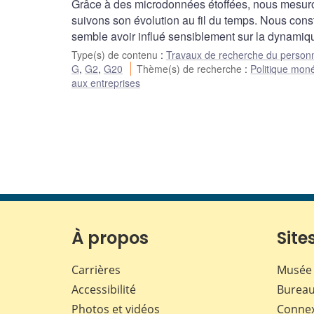
Grâce à des microdonnées étoffées, nous mesurons
suivons son évolution au fil du temps. Nous con
semble avoir influé sensiblement sur la dynam
Type(s) de contenu
:
Travaux de recherche du person
G
,
G2
,
G20
Thème(s) de recherche
:
Politique moné
aux entreprises
À propos
Sites
Carrières
Musée 
Accessibilité
Bureau
Photos et vidéos
Conne