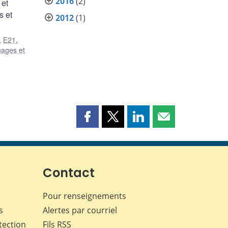
2016
(2)
 et
s et
2012
(1)
,
E21
,
nages et
Partager
Partager
Partager
Partager
cette
cette
cette
cette
page
page
page
page
sur
sur
sur
par
Facebook
X
LinkedIn
courriel
Contact
Pour renseignements
s
Alertes par courriel
tection
Fils RSS