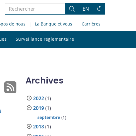
Rechercher
EN
Rechercher
Changez
dans
de
opos de nous
La Banque et vous
Carrières
le
thème
site
Rechercher
ques
Surveillance réglementaire
dans
le
site
Archives
2022
(1)
2019
(1)
s
septembre
(1)
2018
(1)