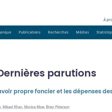
À pr
 banque
Publications
Recherches
Médias
Statisti
Dernières parutions
’avoir propre foncier et les dépenses de
o
,
Mikael Khan
,
Monica Mow
,
Brian Peterson