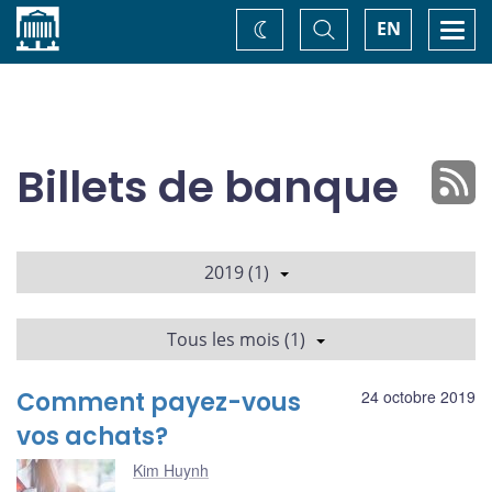
Accueil
Basculer
Togg
EN
Changez
la
navi
recherche
de
thème
Billets de banque
2019 (1)
Tous les mois (1)
Comment payez-vous
24 octobre 2019
vos achats?
Kim Huynh