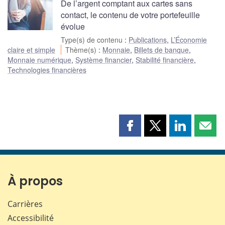
De l’argent comptant aux cartes sans
contact, le contenu de votre portefeuille
évolue
Type(s) de contenu
:
Publications
,
L’Économie
claire et simple
Thème(s)
:
Monnaie
,
Billets de banque
,
Monnaie numérique
,
Système financier
,
Stabilité financière
,
Technologies financières
Partager
Partager
Partager
Part
cette
cette
cette
cette
page
page
page
page
sur
sur
sur
par
Facebook
X
LinkedIn
courr
À propos
Carrières
Accessibilité