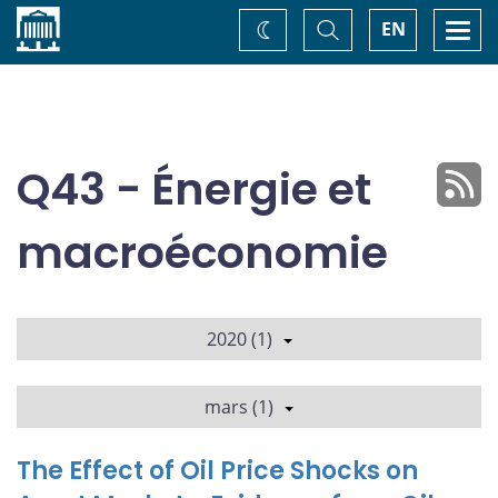
Accueil
Basculer
Togg
EN
Changez
la
navi
recherche
de
thème
Q43 - Énergie et
macroéconomie
2020 (1)
mars (1)
The Effect of Oil Price Shocks on