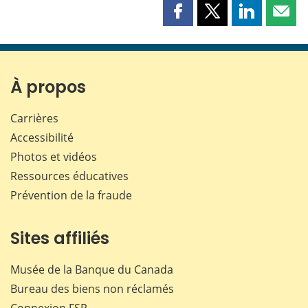
Partager
Partager
Partager
Part
cette
cette
cette
cette
page
page
page
page
sur
sur
sur
par
Facebook
X
LinkedIn
courr
À propos
Carrières
Accessibilité
Photos et vidéos
Ressources éducatives
Prévention de la fraude
Sites affiliés
Musée de la Banque du Canada
Bureau des biens non réclamés
Connexion
FSP