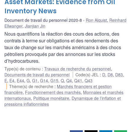
Asset Markets: Evidence from Oil
Inventory News
Document de travail du personnel 2020-8
Ron Alquist
,
Reinhard
Ellwanger
,
Jianjian Jin
Nous quantifions la réaction des cours des actions, des
contrats à terme sur obligations et des rendements des
taux de change sur les marchés américains à des chocs
pétroliers provoqués par des annonces sur les stocks
d’hydrocarbures.
Type(s) de contenu
:
Travaux de recherche du personnel
,
Documents de travail du personnel
Code(s) JEL
:
D
,
D8
,
D83
,
E
,
E4
,
E44
,
G
,
G1
,
G14
,
G15
,
Q
,
Q4
,
Q41
,
Q43
Thème(s) de recherche
:
Marchés financiers et gestion
financière
,
Fonctionnement des marchés
,
Monnaies et marchés
internationaux
,
Politique monétaire
,
Dynamique de l’inflation et
pressions inflationnistes