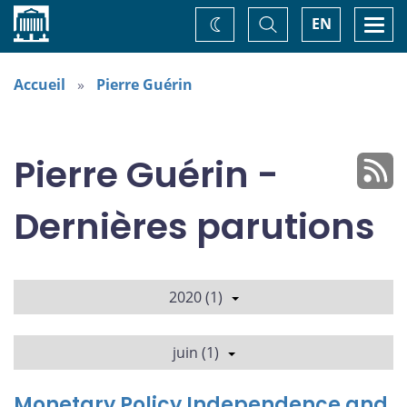
Accueil
Basculer
Togg
EN
Changez
la
navi
recherche
de
thème
Accueil
Pierre Guérin
Pierre Guérin -
Dernières parutions
2020 (1)
juin (1)
Monetary Policy Independence and