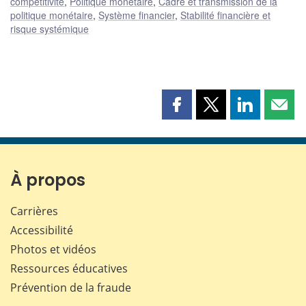
compétitivité
,
Politique monétaire
,
Cadre et transmission de la
politique monétaire
,
Système financier
,
Stabilité financière et
risque systémique
Partager
Partager
Partager
Part
cette
cette
cette
cette
page
page
page
page
sur
sur
sur
par
Facebook
X
LinkedIn
courr
À propos
Carrières
Accessibilité
Photos et vidéos
Ressources éducatives
Prévention de la fraude