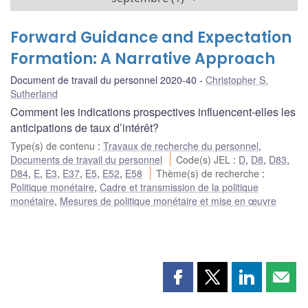
Forward Guidance and Expectation
Formation: A Narrative Approach
Document de travail du personnel 2020-40
Christopher S.
Sutherland
Comment les indications prospectives influencent-elles les
anticipations de taux d’intérêt?
Type(s) de contenu
:
Travaux de recherche du personnel
,
Documents de travail du personnel
Code(s) JEL
:
D
,
D8
,
D83
,
D84
,
E
,
E3
,
E37
,
E5
,
E52
,
E58
Thème(s) de recherche
:
Politique monétaire
,
Cadre et transmission de la politique
monétaire
,
Mesures de politique monétaire et mise en œuvre
Partager
Partager
Partager
Part
cette
cette
cette
cette