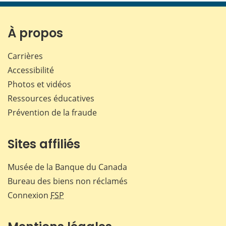
page
page
page
page
sur
sur
sur
par
Facebook
X
LinkedIn
courr
À propos
Carrières
Accessibilité
Photos et vidéos
Ressources éducatives
Prévention de la fraude
Sites affiliés
Musée de la Banque du Canada
Bureau des biens non réclamés
Connexion
FSP