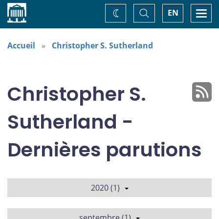
Accueil
Basculer
Togg
EN
Changez
la
navi
recherche
de
thème
Accueil
Christopher S. Sutherland
Christopher S.
Sutherland -
Dernières parutions
2020 (1)
septembre (1)