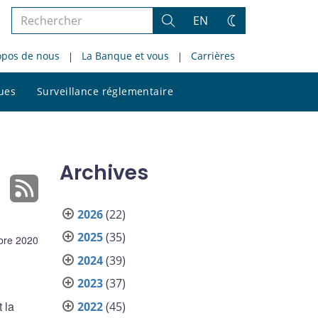
Rechercher
EN
Rechercher
Changez
dans
de
opos de nous
La Banque et vous
Carrières
le
thème
site
Rechercher
ques
Surveillance réglementaire
dans
le
site
Archives
2026
(22)
2025
(35)
bre 2020
2024
(39)
2023
(37)
 la
2022
(45)