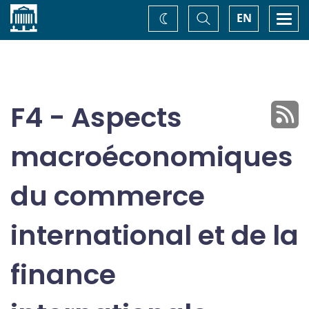
Accueil
Basculer
Togg
EN
Changez
la
navi
recherche
de
thème
F4 - Aspects
macroéconomiques
du commerce
international et de la
finance