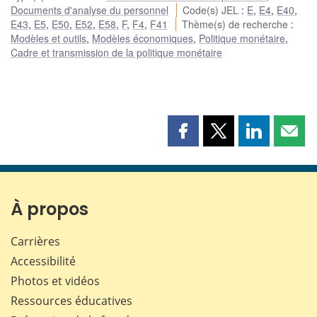
Documents d'analyse du personnel
Code(s) JEL
:
E
,
E4
,
E40
,
E43
,
E5
,
E50
,
E52
,
E58
,
F
,
F4
,
F41
Thème(s) de recherche
:
Modèles et outils
,
Modèles économiques
,
Politique monétaire
,
Cadre et transmission de la politique monétaire
Partager
Partager
Partager
Part
cette
cette
cette
cette
page
page
page
page
sur
sur
sur
par
Facebook
X
LinkedIn
courr
À propos
Carrières
Accessibilité
Photos et vidéos
Ressources éducatives