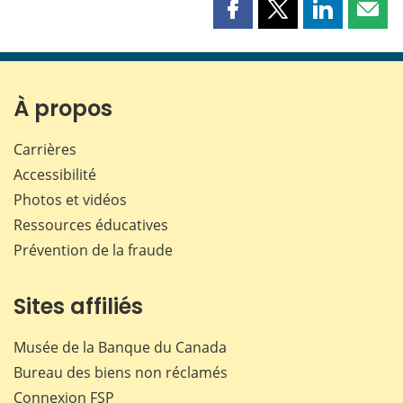
Partager
Partager
Partager
Part
cette
cette
cette
cette
page
page
page
page
sur
sur
sur
par
Facebook
X
LinkedIn
courr
À propos
Carrières
Accessibilité
Photos et vidéos
Ressources éducatives
Prévention de la fraude
Sites affiliés
Musée de la Banque du Canada
Bureau des biens non réclamés
Connexion
FSP