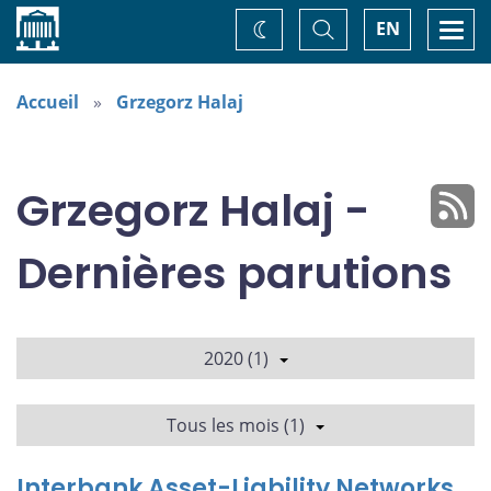
Accueil
Basculer
Togg
EN
Changez
la
navi
recherche
de
thème
Accueil
Grzegorz Halaj
Grzegorz Halaj -
Dernières parutions
2020 (1)
Tous les mois (1)
Interbank Asset-Liability Networks