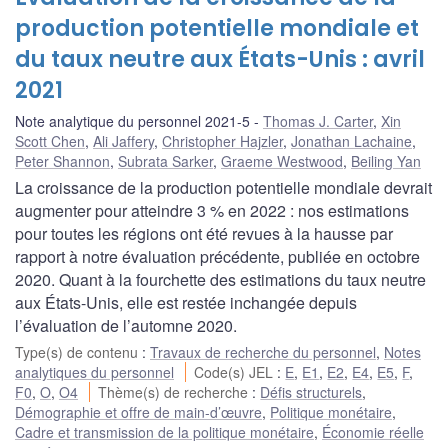
production potentielle mondiale et
du taux neutre aux États-Unis : avril
2021
Note analytique du personnel 2021-5
Thomas J. Carter
,
Xin
Scott Chen
,
Ali Jaffery
,
Christopher Hajzler
,
Jonathan Lachaine
,
Peter Shannon
,
Subrata Sarker
,
Graeme Westwood
,
Beiling Yan
La croissance de la production potentielle mondiale devrait
augmenter pour atteindre 3 % en 2022 : nos estimations
pour toutes les régions ont été revues à la hausse par
rapport à notre évaluation précédente, publiée en octobre
2020. Quant à la fourchette des estimations du taux neutre
aux États-Unis, elle est restée inchangée depuis
l’évaluation de l’automne 2020.
Type(s) de contenu
:
Travaux de recherche du personnel
,
Notes
analytiques du personnel
Code(s) JEL
:
E
,
E1
,
E2
,
E4
,
E5
,
F
,
F0
,
O
,
O4
Thème(s) de recherche
:
Défis structurels
,
Démographie et offre de main-d’œuvre
,
Politique monétaire
,
Cadre et transmission de la politique monétaire
,
Économie réelle