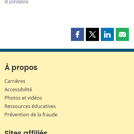
et prévisions
Partager
Partager
Partager
Part
cette
cette
cette
cette
page
page
page
page
sur
sur
sur
par
Facebook
X
LinkedIn
courr
À propos
Carrières
Accessibilité
Photos et vidéos
Ressources éducatives
Prévention de la fraude
Sites affiliés