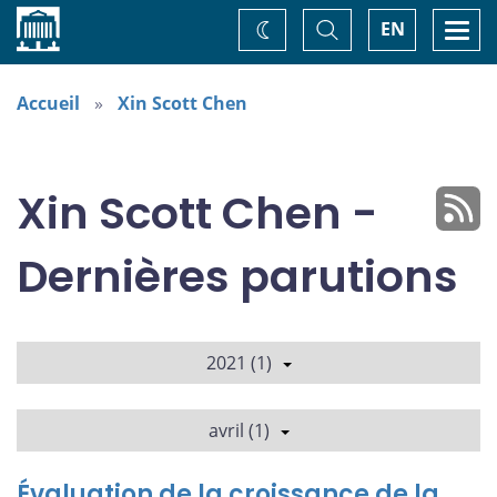
Accueil
Basculer
Togg
EN
Changez
la
navi
recherche
de
thème
Accueil
Xin Scott Chen
Xin Scott Chen -
Dernières parutions
2021 (1)
avril (1)
Évaluation de la croissance de la