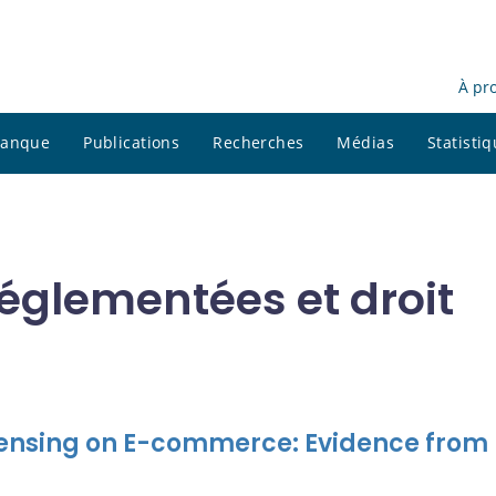
À pr
 banque
Publications
Recherches
Médias
Statisti
réglementées et droit
censing on E-commerce: Evidence from