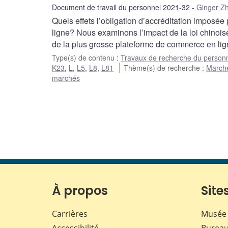
Document de travail du personnel 2021-32
Ginger Zh
Quels effets l’obligation d’accréditation imposée
ligne? Nous examinons l’impact de la loi chinois
de la plus grosse plateforme de commerce en lig
Type(s) de contenu
:
Travaux de recherche du person
K23
,
L
,
L5
,
L8
,
L81
Thème(s) de recherche
:
Marché
marchés
À propos
Sites
Carrières
Musée 