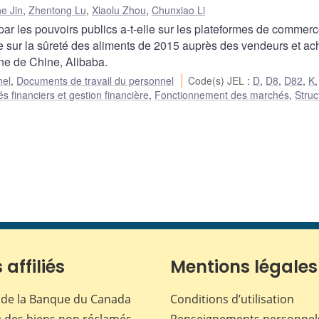
e Jin
,
Zhentong Lu
,
Xiaolu Zhou
,
Chunxiao Li
 par les pouvoirs publics a-t-elle sur les plateformes de commer
e sur la sûreté des aliments de 2015 auprès des vendeurs et ac
ne de Chine, Alibaba.
nel
,
Documents de travail du personnel
Code(s) JEL
:
D
,
D8
,
D82
,
K
s financiers et gestion financière
,
Fonctionnement des marchés
,
Struc
 affiliés
Mentions légales
de la Banque du Canada
Conditions d’utilisation