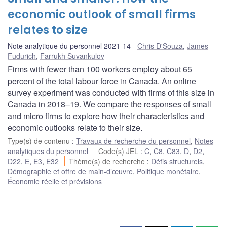
economic outlook of small firms
relates to size
Note analytique du personnel 2021-14
Chris D'Souza
,
James
Fudurich
,
Farrukh Suvankulov
Firms with fewer than 100 workers employ about 65
percent of the total labour force in Canada. An online
survey experiment was conducted with firms of this size in
Canada in 2018–19. We compare the responses of small
and micro firms to explore how their characteristics and
economic outlooks relate to their size.
Type(s) de contenu
:
Travaux de recherche du personnel
,
Notes
analytiques du personnel
Code(s) JEL
:
C
,
C8
,
C83
,
D
,
D2
,
D22
,
E
,
E3
,
E32
Thème(s) de recherche
:
Défis structurels
,
Démographie et offre de main-d’œuvre
,
Politique monétaire
,
Économie réelle et prévisions