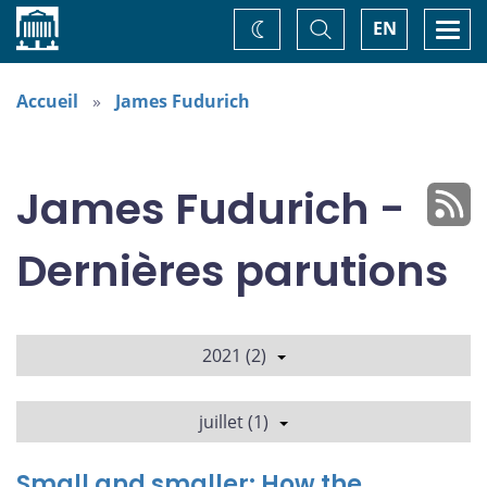
Accueil
Basculer
Togg
EN
Changez
la
navi
recherche
de
thème
Accueil
James Fudurich
James Fudurich -
Dernières parutions
2021 (2)
juillet (1)
Small and smaller: How the