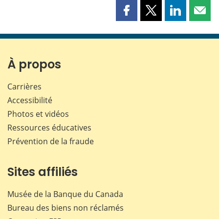
Partager
Partager
Partager
Part
cette
cette
cette
cette
page
page
page
page
sur
sur
sur
par
Facebook
X
LinkedIn
courr
À propos
Carrières
Accessibilité
Photos et vidéos
Ressources éducatives
Prévention de la fraude
Sites affiliés
Musée de la Banque du Canada
Bureau des biens non réclamés