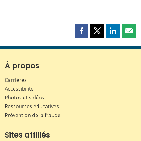
Partager
Partager
Partager
Part
cette
cette
cette
cette
page
page
page
page
sur
sur
sur
par
Facebook
X
LinkedIn
courr
À propos
Carrières
Accessibilité
Photos et vidéos
Ressources éducatives
Prévention de la fraude
Sites affiliés