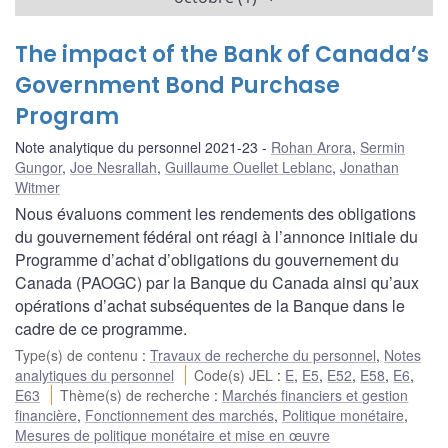
The impact of the Bank of Canada’s
Government Bond Purchase
Program
Note analytique du personnel 2021-23
Rohan Arora
,
Sermin
Gungor
,
Joe Nesrallah
,
Guillaume Ouellet Leblanc
,
Jonathan
Witmer
Nous évaluons comment les rendements des obligations
du gouvernement fédéral ont réagi à l’annonce initiale du
Programme d’achat d’obligations du gouvernement du
Canada (PAOGC) par la Banque du Canada ainsi qu’aux
opérations d’achat subséquentes de la Banque dans le
cadre de ce programme.
Type(s) de contenu
:
Travaux de recherche du personnel
,
Notes
analytiques du personnel
Code(s) JEL
:
E
,
E5
,
E52
,
E58
,
E6
,
E63
Thème(s) de recherche
:
Marchés financiers et gestion
financière
,
Fonctionnement des marchés
,
Politique monétaire
,
Mesures de politique monétaire et mise en œuvre