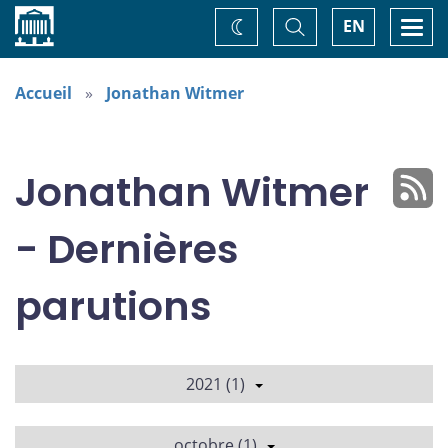
Accueil
Basculer
Togg
EN
Changez
la
navi
recherche
de
thème
Accueil
Jonathan Witmer
Jonathan Witmer
- Dernières
parutions
2021 (1)
octobre (1)