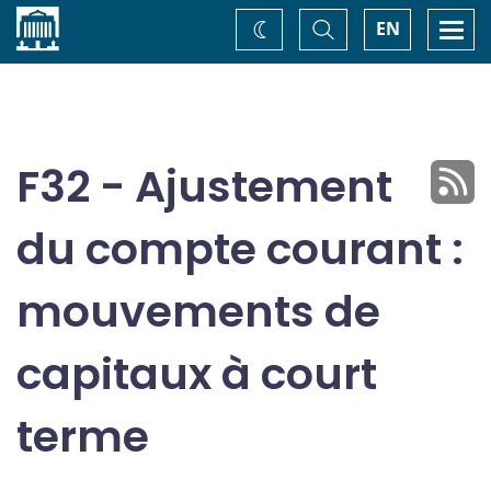
Accueil
Basculer
Togg
EN
Changez
la
navi
recherche
de
thème
F32 - Ajustement
du compte courant :
mouvements de
capitaux à court
terme