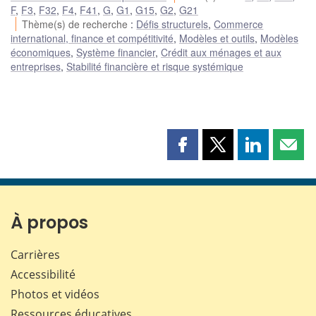
F
,
F3
,
F32
,
F4
,
F41
,
G
,
G1
,
G15
,
G2
,
G21
Thème(s) de recherche
:
Défis structurels
,
Commerce
international, finance et compétitivité
,
Modèles et outils
,
Modèles
économiques
,
Système financier
,
Crédit aux ménages et aux
entreprises
,
Stabilité financière et risque systémique
Partager
Partager
Partager
Part
cette
cette
cette
cette
page
page
page
page
sur
sur
sur
par
Facebook
X
LinkedIn
courr
À propos
Carrières
Accessibilité
Photos et vidéos
Ressources éducatives