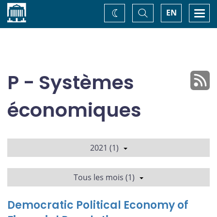
Accueil
Basculer
Togg
EN
Changez
la
navi
recherche
de
thème
P - Systèmes
économiques
2021 (1)
Tous les mois (1)
Democratic Political Economy of