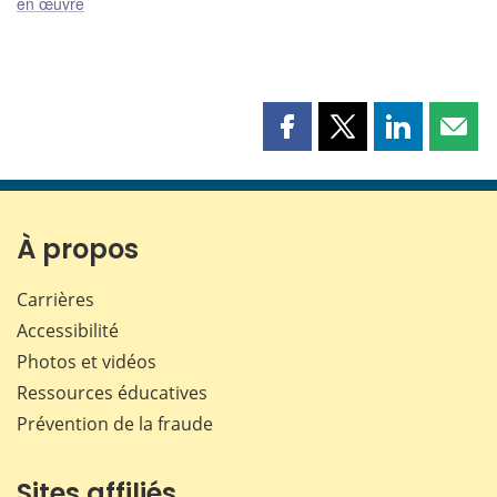
en œuvre
Partager
Partager
Partager
Part
cette
cette
cette
cette
page
page
page
page
sur
sur
sur
par
Facebook
X
LinkedIn
courr
À propos
Carrières
Accessibilité
Photos et vidéos
Ressources éducatives
Prévention de la fraude
Sites affiliés