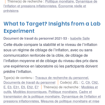
Thème(s) de recherche
:
Politique monétaire
,
Dynamique de
l’inflation et pressions inflationnistes
,
Économie réelle et
prévisions
What to Target? Insights from a Lab
Experiment
Document de travail du personnel 2021-53
Isabelle Salle
Cette étude compare la stabilité et le niveau de l’inflation
sous un régime de ciblage de l’inflation, avec ou sans
communication renforcée de la cible, de ciblage de
l’inflation moyenne et de ciblage du niveau des prix dans
une expérience en laboratoire où les participants doivent
prédire l’inflation.
Type(s) de contenu
:
Travaux de recherche du personnel
,
Documents de travail du personnel
Code(s) JEL
:
C
,
C9
,
C92
,
E
,
E3
,
E31
,
E5
,
E52
,
E7
Thème(s) de recherche
:
Modèles et
outils
,
Modèles économiques
,
Politique monétaire
,
Cadre et
transmission de la politique monétaire
,
Dynamique de l’inflation et
pressions inflationnistes
,
Mesures de politique monétaire et mise