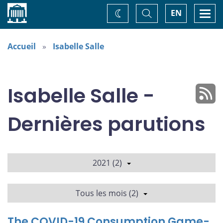
Accueil
Basculer
Togg
EN
Changez
la
navi
recherche
de
thème
Accueil
Isabelle Salle
Isabelle Salle -
Dernières parutions
2021 (2)
Tous les mois (2)
The COVID-19 Consumption Game-