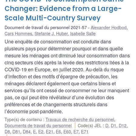
Changer: Evidence from a Large-
Scale Multi-Country Survey
Document de travail du personnel 2021-57
Alexander Hodbod
,
Cars Hommes
,
Stefanie J. Huber
,
Isabelle Salle
Une enquête de consommation est conduite dans
plusieurs pays pour déterminer pourquoi et dans quelle
mesure les ménages ont diminué leur consommation dans
cinq secteurs clés après la levée des restrictions liées à la
COVID-19 en Europe, en juillet 2020. Au-delà du risque
d’infection et des motifs d’épargne de précaution, les
ménages déclarent également que certains biens et
services qu’ils ont cessé de consommer ne leur manquent
pas, ce qui peut être révélateur d’une évolution des
préférences et de changements structurels dans
l’économie post-pandémie.
Type(s) de contenu
:
Travaux de recherche du personnel
,
Documents de travail du personnel
Code(s) JEL
:
D
,
D1
,
D12
,
D8
,
D81
,
D84
,
E
,
E2
,
E21
,
E6
,
E60
,
E7
,
E71