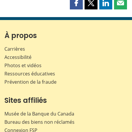
Partager
Partager
Partager
Part
cette
cette
cette
cette
page
page
page
page
sur
sur
sur
par
Facebook
X
LinkedIn
courr
À propos
Carrières
Accessibilité
Photos et vidéos
Ressources éducatives
Prévention de la fraude
Sites affiliés
Musée de la Banque du Canada
Bureau des biens non réclamés
Connexion
FSP