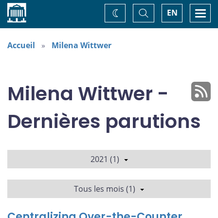
Accueil
Basculer
Togg
EN
Changez
la
navi
recherche
de
thème
Accueil
Milena Wittwer
Milena Wittwer -
Dernières parutions
2021 (1)
Tous les mois (1)
Centralizing Over-the-Counter