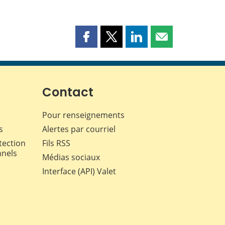
Partager
Partager
Partager
Partager
cette
cette
cette
cette
page
page
page
page
sur
sur
sur
par
Facebook
X
LinkedIn
courriel
Contact
Pour renseignements
s
Alertes par courriel
tection
Fils RSS
nnels
Médias sociaux
Interface (API) Valet