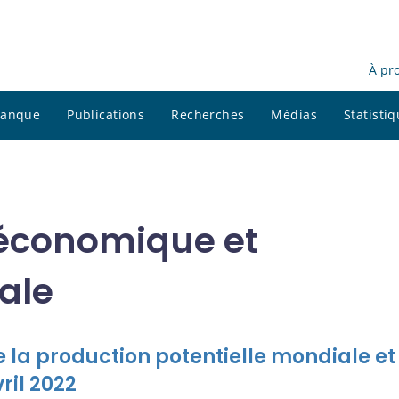
À pr
 banque
Publications
Recherches
Médias
Statisti
 économique et
ale
e la production potentielle mondiale et
ril 2022