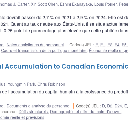
homas J. Carter
,
Xin Scott Chen
,
Eshini Ekanayake
,
Louis Poirier
,
Pete
ale devrait passer de 2,7 % en 2021 à 2,9 % en 2024. Elle est 
2021. Quant au taux neutre aux États-Unis, il se situe actuellem
it 0,25 point de pourcentage plus élevée que celle publiée dans
nel
,
Notes analytiques du personnel
Code(s) JEL
:
E
,
E1
,
E2
,
E4
,
E5
,
Cadre et transmission de la politique monétaire
,
Économie réelle et pr
al Accumulation to Canadian Economi
lus
,
Youngmin Park
,
Chris Robinson
n de l’accumulation du capital humain à la croissance du produit
nel
,
Documents d'analyse du personnel
Code(s) JEL
:
D
,
D2
,
D24
,
E
echerche
:
Défis structurels
,
Démographie et offre de main-d’œuvre
,
omie réelle et prévisions