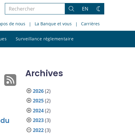
Rechercher
EN
Rechercher
Changez
dans
de
opos de nous
La Banque et vous
Carrières
le
thème
site
Rechercher
ques
Surveillance réglementaire
dans
le
site
Archives
2026
(2)
2025
(2)
2024
(2)
 du
2023
(3)
2022
(3)