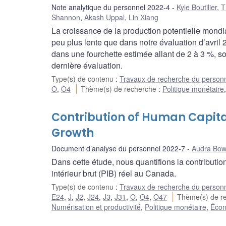
Note analytique du personnel 2022-4
Kyle Boutilier
,
T
Shannon
,
Akash Uppal
,
Lin Xiang
La croissance de la production potentielle mondi
peu plus lente que dans notre évaluation d’avril 
dans une fourchette estimée allant de 2 à 3 %, so
dernière évaluation.
Type(s) de contenu
:
Travaux de recherche du person
O
,
O4
Thème(s) de recherche
:
Politique monétaire
Contribution of Human Capit
Growth
Document d’analyse du personnel 2022-7
Audra Bow
Dans cette étude, nous quantifions la contributio
intérieur brut (PIB) réel au Canada.
Type(s) de contenu
:
Travaux de recherche du person
E24
,
J
,
J2
,
J24
,
J3
,
J31
,
O
,
O4
,
O47
Thème(s) de r
Numérisation et productivité
,
Politique monétaire
,
Écon