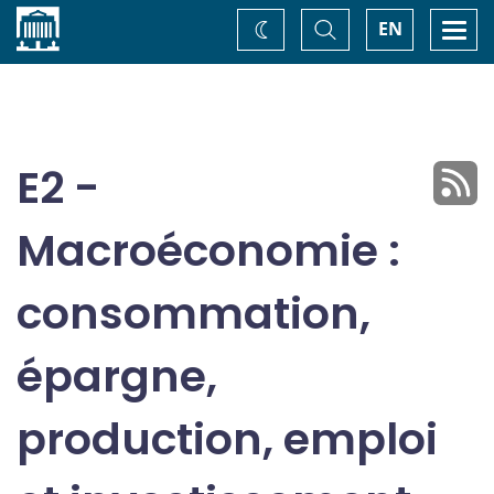
Accueil
Basculer
Togg
EN
Changez
la
navi
recherche
de
thème
E2 -
Macroéconomie :
consommation,
épargne,
production, emploi