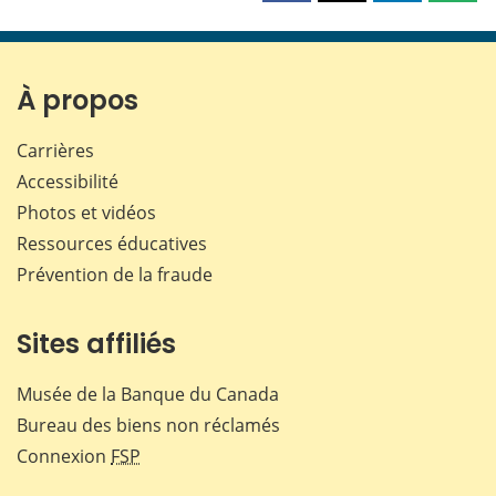
cette
cette
cette
cette
page
page
page
page
sur
sur
sur
par
Facebook
X
LinkedIn
courr
À propos
Carrières
Accessibilité
Photos et vidéos
Ressources éducatives
Prévention de la fraude
Sites affiliés
Musée de la Banque du Canada
Bureau des biens non réclamés
Connexion
FSP