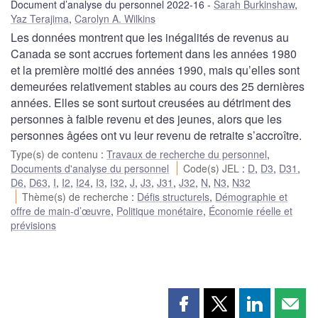
Document d’analyse du personnel 2022-16
Sarah Burkinshaw
,
Yaz Terajima
,
Carolyn A. Wilkins
Les données montrent que les inégalités de revenus au
Canada se sont accrues fortement dans les années 1980
et la première moitié des années 1990, mais qu’elles sont
demeurées relativement stables au cours des 25 dernières
années. Elles se sont surtout creusées au détriment des
personnes à faible revenu et des jeunes, alors que les
personnes âgées ont vu leur revenu de retraite s’accroître.
Type(s) de contenu
:
Travaux de recherche du personnel
,
Documents d'analyse du personnel
Code(s) JEL
:
D
,
D3
,
D31
,
D6
,
D63
,
I
,
I2
,
I24
,
I3
,
I32
,
J
,
J3
,
J31
,
J32
,
N
,
N3
,
N32
Thème(s) de recherche
:
Défis structurels
,
Démographie et
offre de main-d’œuvre
,
Politique monétaire
,
Économie réelle et
prévisions
Partager
Partager
Partager
Part