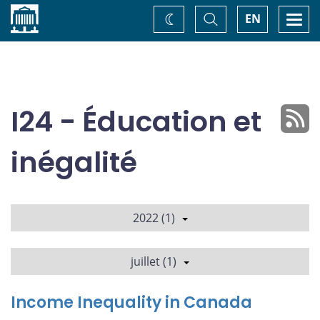
Accueil
Basculer
Togg
EN
Changez
la
navi
recherche
de
thème
I24 - Éducation et
inégalité
2022 (1)
juillet (1)
Income Inequality in Canada