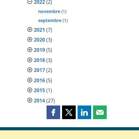
2022
(2)
novembre
(1)
septembre
(1)
2021
(7)
2020
(3)
2019
(5)
2018
(3)
2017
(2)
2016
(5)
2015
(1)
2014
(27)
Partager
Partager
Partager
Partager
cette
cette
cette
cette
page
page
page
page
sur
sur
sur
par