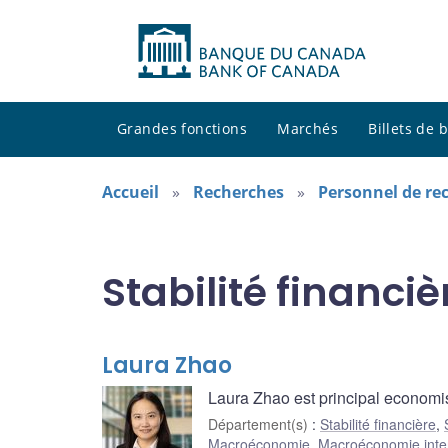
Grandes fonctions
Marchés
Billets de
Accueil
Recherches
Personnel de re
Stabilité financiè
Laura Zhao
Laura Zhao est principal economis
Département(s)
:
Stabilité financière
,
Macroéconomie
,
Macroéconomie inte