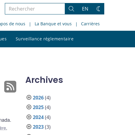
Rechercher
EN
Rechercher
Changez
dans
de
opos de nous
La Banque et vous
Carrières
le
thème
site
Rechercher
ques
Surveillance réglementaire
dans
le
site
Archives
2026
(4)
2025
(4)
2024
(4)
anada.
2023
(3)
ière
,