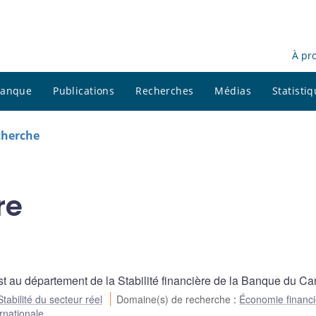
À pr
 banque
Publications
Recherches
Médias
Statisti
cherche
re
t au département de la Stabilité financière de la Banque du C
Stabilité du secteur réel
Domaine(s) de recherche
:
Économie financ
rnationale