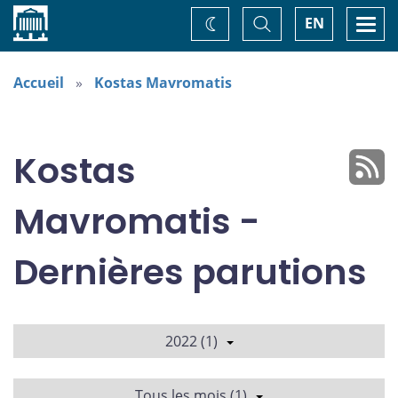
Accueil
Basculer
Togg
EN
Changez
la
navi
recherche
de
thème
Accueil
Kostas Mavromatis
Kostas
Mavromatis -
Dernières parutions
2022 (1)
Tous les mois (1)