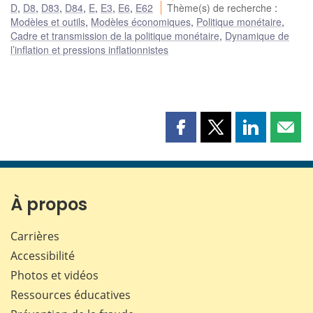
D
,
D8
,
D83
,
D84
,
E
,
E3
,
E6
,
E62
Thème(s) de recherche
:
Modèles et outils
,
Modèles économiques
,
Politique monétaire
,
Cadre et transmission de la politique monétaire
,
Dynamique de
l’inflation et pressions inflationnistes
Partager
Partager
Partager
Part
cette
cette
cette
cette
page
page
page
page
sur
sur
sur
par
Facebook
X
LinkedIn
courr
À propos
Carrières
Accessibilité
Photos et vidéos
Ressources éducatives