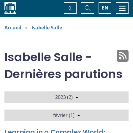
Accueil
Basculer
Togg
EN
Changez
la
navi
recherche
de
thème
Accueil
Isabelle Salle
Isabelle Salle -
Dernières parutions
2023 (2)
février (1)
Learning in a Complex World: