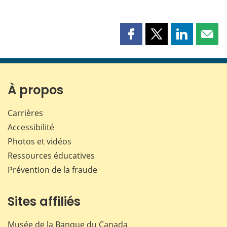
Partager
Partager
Partager
Part
cette
cette
cette
cette
page
page
page
page
sur
sur
sur
par
Facebook
X
LinkedIn
courr
À propos
Carrières
Accessibilité
Photos et vidéos
Ressources éducatives
Prévention de la fraude
Sites affiliés
Musée de la Banque du Canada