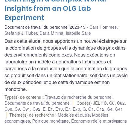
Insights from an OLG Lab
Experiment
Document de travail du personnel 2023-13
Cars Hommes
,
Stefanie J. Huber
,
Daria Minina
,
Isabelle Salle
Dans cette étude, nous apportons un nouvel éclairage sur
la coordination de groupes et la dynamique des prix dans
des environnements complexes. Nous exécutons en
laboratoire un modèle à générations imbriquées et
parvenons à la conclusion que la coordination de groupes
se produit soit dans un état stationnaire, soit dans un cycle
de deux périodes, et que cette dynamique est non
monotone.
Type(s) de contenu
:
Travaux de recherche du personnel
,
Documents de travail du personnel
Code(s) JEL
:
C
,
C6
,
C62
,
C68
,
C9
,
C91
,
C92
,
E
,
E1
,
E13
,
E7
,
E70
,
G
,
G1
,
G12
,
G4
,
G41
Thème(s) de recherche
:
Modèles et outils
,
Modèles
économiques
,
Politique monétaire
,
Économie réelle et prévisions