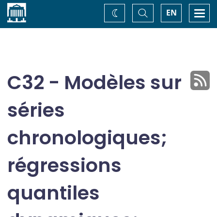
Accueil
Basculer
Togg
EN
Changez
la
navi
recherche
de
thème
C32 - Modèles sur
séries
chronologiques;
régressions
quantiles