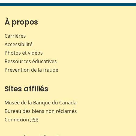
page
page
page
page
sur
sur
sur
par
Facebook
X
LinkedIn
courr
À propos
Carrières
Accessibilité
Photos et vidéos
Ressources éducatives
Prévention de la fraude
Sites affiliés
Musée de la Banque du Canada
Bureau des biens non réclamés
Connexion
FSP