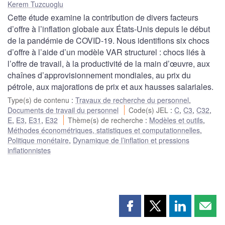
Kerem Tuzcuoglu
Cette étude examine la contribution de divers facteurs
d’offre à l’inflation globale aux États-Unis depuis le début
de la pandémie de COVID-19. Nous identifions six chocs
d’offre à l’aide d’un modèle VAR structurel : chocs liés à
l’offre de travail, à la productivité de la main d’œuvre, aux
chaînes d’approvisionnement mondiales, au prix du
pétrole, aux majorations de prix et aux hausses salariales.
Type(s) de contenu
:
Travaux de recherche du personnel
,
Documents de travail du personnel
Code(s) JEL
:
C
,
C3
,
C32
,
E
,
E3
,
E31
,
E32
Thème(s) de recherche
:
Modèles et outils
,
Méthodes économétriques, statistiques et computationnelles
,
Politique monétaire
,
Dynamique de l’inflation et pressions
inflationnistes
Partager
Partager
Partager
Part
cette
cette
cette
cette