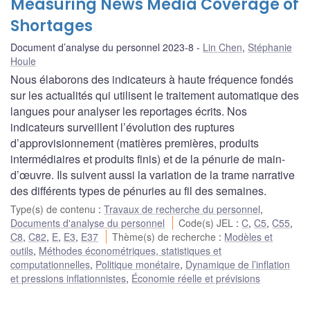
Measuring News Media Coverage of
Shortages
Document d’analyse du personnel 2023-8
Lin Chen
,
Stéphanie
Houle
Nous élaborons des indicateurs à haute fréquence fondés
sur les actualités qui utilisent le traitement automatique des
langues pour analyser les reportages écrits. Nos
indicateurs surveillent l’évolution des ruptures
d’approvisionnement (matières premières, produits
intermédiaires et produits finis) et de la pénurie de main-
d’œuvre. Ils suivent aussi la variation de la trame narrative
des différents types de pénuries au fil des semaines.
Type(s) de contenu
:
Travaux de recherche du personnel
,
Documents d'analyse du personnel
Code(s) JEL
:
C
,
C5
,
C55
,
C8
,
C82
,
E
,
E3
,
E37
Thème(s) de recherche
:
Modèles et
outils
,
Méthodes économétriques, statistiques et
computationnelles
,
Politique monétaire
,
Dynamique de l’inflation
et pressions inflationnistes
,
Économie réelle et prévisions