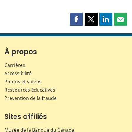
Partager
Partager
Partager
Part
cette
cette
cette
cette
page
page
page
page
sur
sur
sur
par
Facebook
X
LinkedIn
courr
À propos
Carrières
Accessibilité
Photos et vidéos
Ressources éducatives
Prévention de la fraude
Sites affiliés
Musée de la Banque du Canada