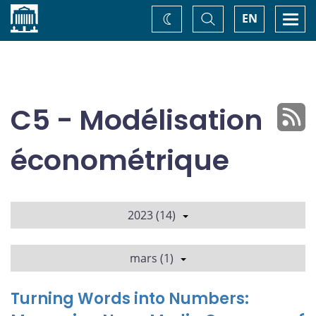
Accueil
Basculer
Togg
EN
Changez
la
navi
recherche
de
thème
C5 - Modélisation
économétrique
2023 (14)
mars (1)
Turning Words into Numbers: