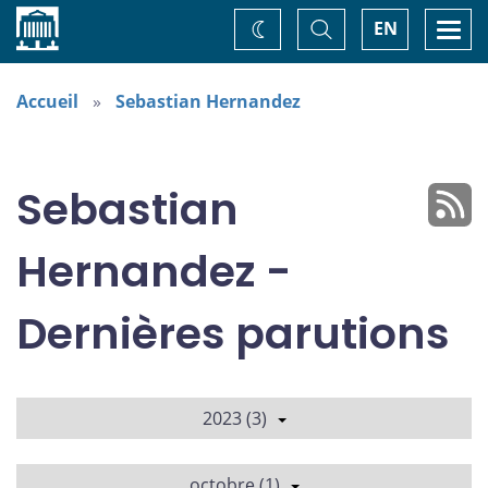
Accueil
Basculer
Togg
EN
Changez
la
navi
recherche
de
thème
Accueil
Sebastian Hernandez
Sebastian
Hernandez -
Dernières parutions
2023 (3)
octobre (1)