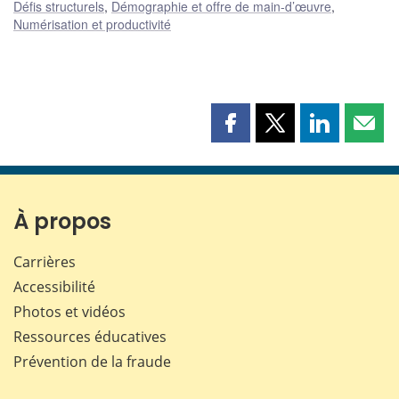
Défis structurels
,
Démographie et offre de main-d’œuvre
,
Numérisation et productivité
Partager
Partager
Partager
Part
cette
cette
cette
cette
page
page
page
page
sur
sur
sur
par
Facebook
X
LinkedIn
courr
À propos
Carrières
Accessibilité
Photos et vidéos
Ressources éducatives
Prévention de la fraude