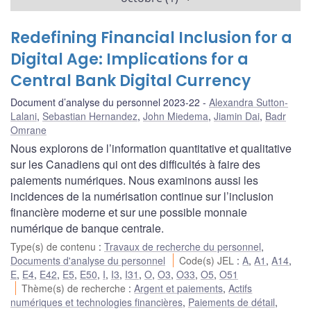
Redefining Financial Inclusion for a
Digital Age: Implications for a
Central Bank Digital Currency
Document d’analyse du personnel 2023-22
Alexandra Sutton-
Lalani
,
Sebastian Hernandez
,
John Miedema
,
Jiamin Dai
,
Badr
Omrane
Nous explorons de l’information quantitative et qualitative
sur les Canadiens qui ont des difficultés à faire des
paiements numériques. Nous examinons aussi les
incidences de la numérisation continue sur l’inclusion
financière moderne et sur une possible monnaie
numérique de banque centrale.
Type(s) de contenu
:
Travaux de recherche du personnel
,
Documents d'analyse du personnel
Code(s) JEL
:
A
,
A1
,
A14
,
E
,
E4
,
E42
,
E5
,
E50
,
I
,
I3
,
I31
,
O
,
O3
,
O33
,
O5
,
O51
Thème(s) de recherche
:
Argent et paiements
,
Actifs
numériques et technologies financières
,
Paiements de détail
,