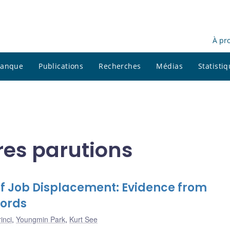
À pr
 banque
Publications
Recherches
Médias
Statisti
res parutions
f Job Displacement: Evidence from
cords
inci
,
Youngmin Park
,
Kurt See