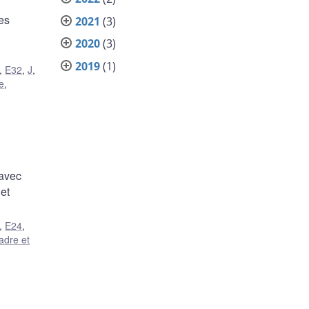
es
2021
(3)
2020
(3)
2019
(1)
,
E32
,
J
,
e
,
 avec
 et
,
E24
,
adre et