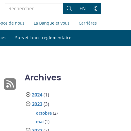
Rechercher
EN
Rechercher
Changez
dans
de
opos de nous
La Banque et vous
Carrières
le
thème
site
Rechercher
ques
Surveillance réglementaire
dans
le
site
Archives
2024
(1)
2023
(3)
octobre
(2)
mai
(1)
2022
(2)