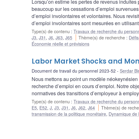
Lorsqu’on estime les pertes de revenus induites p
beaucoup sur les cessations d’emploi survenues l
d’emploi involontaires et volontaires. Nous revis
d’emploi involontaires sont mesurées en utilisan
Type(s) de contenu
:
Travaux de recherche du person
J3
,
J31
,
J6
,
J63
,
J65
Thème(s) de recherche
:
Défis
Économie réelle et prévisions
Labor Market Shocks and Mon
Document de travail du personnel 2023-52
Serdar Bir
Nous mettons au point un modèle néokeynésien à 
recherche d’emploi en cours d’emploi. Notre object
normatives des transitions d’employeur à employeu
Type(s) de contenu
:
Travaux de recherche du person
E5
,
E52
,
J
,
J3
,
J31
,
J6
,
J62
,
J64
Thème(s) de rech
transmission de la politique monétaire
,
Dynamique de l’i