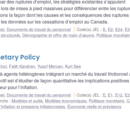
ar des ruptures d’emploi, les stratégies existantes s’appuient
ors de mises à pied massives pour différencier entre les ruptur
itons la façon dont les causes et les conséquences des ruptures
t les données sur les cessations d’emploi au Canada.
nel
,
Documents de travail du personnel
Code(s) JEL
:
E
,
E2
,
E24
,
E3
 structurels
,
Démographie et offre de main-d’œuvre
,
Politique monétair
etary Policy
inci
,
Fatih Karahan
,
Yusuf Mercan
,
Kurt See
agents hétérogènes intégrant un marché du travail frictionnel
if est d’étudier de façon quantitative les implications positives
r pour l’inflation.
nel
,
Documents de travail du personnel
Code(s) JEL
:
E
,
E1
,
E12
,
E2
erche
:
Modèles et outils
,
Modèles économiques
,
Politique monétaire
,
C
nflation et pressions inflationnistes
,
Économie réelle et prévisions