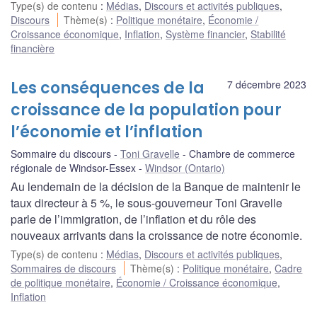
Type(s) de contenu
:
Médias
,
Discours et activités publiques
,
Discours
Thème(s)
:
Politique monétaire
,
Économie /
Croissance économique
,
Inflation
,
Système financier
,
Stabilité
financière
Les conséquences de la
7 décembre 2023
croissance de la population pour
l’économie et l’inflation
Sommaire du discours
Toni Gravelle
Chambre de commerce
régionale de Windsor-Essex
Windsor (Ontario)
Au lendemain de la décision de la Banque de maintenir le
taux directeur à 5 %, le sous-gouverneur Toni Gravelle
parle de l’immigration, de l’inflation et du rôle des
nouveaux arrivants dans la croissance de notre économie.
Type(s) de contenu
:
Médias
,
Discours et activités publiques
,
Sommaires de discours
Thème(s)
:
Politique monétaire
,
Cadre
de politique monétaire
,
Économie / Croissance économique
,
Inflation