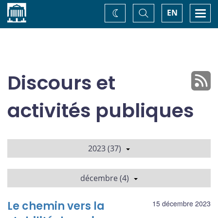
Accueil
Basculer
Togg
EN
Changez
la
navi
recherche
de
thème
Discours et
activités publiques
2023 (37)
décembre (4)
Le chemin vers la
15 décembre 2023