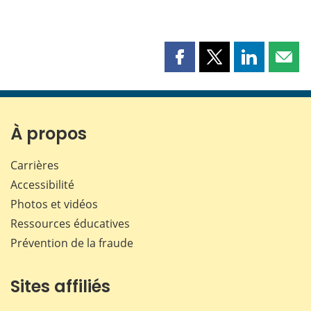
Partager
Partager
Partager
Part
cette
cette
cette
cette
page
page
page
page
sur
sur
sur
par
Facebook
X
LinkedIn
courr
À propos
Carrières
Accessibilité
Photos et vidéos
Ressources éducatives
Prévention de la fraude
Sites affiliés