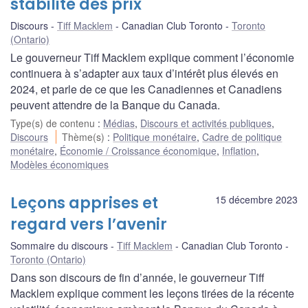
stabilité des prix
Discours
Tiff Macklem
Canadian Club Toronto
Toronto
(Ontario)
Le gouverneur Tiff Macklem explique comment l’économie
continuera à s’adapter aux taux d’intérêt plus élevés en
2024, et parle de ce que les Canadiennes et Canadiens
peuvent attendre de la Banque du Canada.
Type(s) de contenu
:
Médias
,
Discours et activités publiques
,
Discours
Thème(s)
:
Politique monétaire
,
Cadre de politique
monétaire
,
Économie / Croissance économique
,
Inflation
,
Modèles économiques
Leçons apprises et
15 décembre 2023
regard vers l’avenir
Sommaire du discours
Tiff Macklem
Canadian Club Toronto
Toronto (Ontario)
Dans son discours de fin d’année, le gouverneur Tiff
Macklem explique comment les leçons tirées de la récente