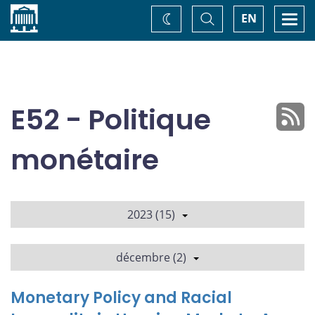
Accueil
Basculer
Togg
EN
Changez
la
navi
recherche
de
thème
E52 - Politique
monétaire
2023 (15)
décembre (2)
Monetary Policy and Racial