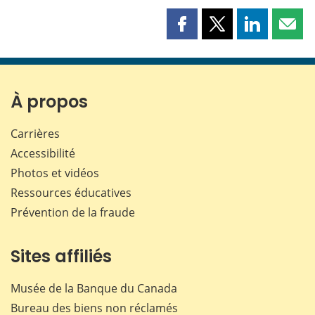
Partager
Partager
Partager
Part
cette
cette
cette
cette
page
page
page
page
sur
sur
sur
par
Facebook
X
LinkedIn
courr
À propos
Carrières
Accessibilité
Photos et vidéos
Ressources éducatives
Prévention de la fraude
Sites affiliés
Musée de la Banque du Canada
Bureau des biens non réclamés