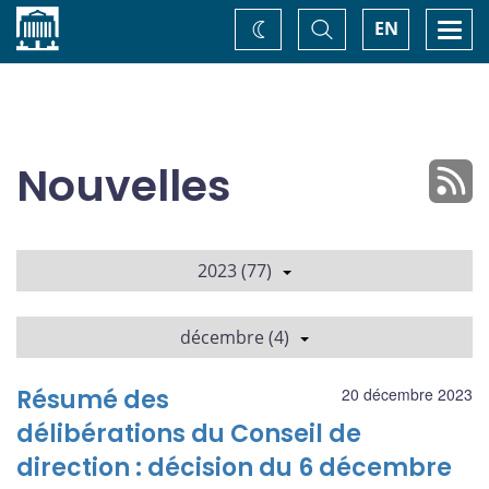
Accueil
Basculer
Togg
EN
Changez
la
navi
recherche
de
thème
Nouvelles
2023 (77)
décembre (4)
Résumé des
20 décembre 2023
délibérations du Conseil de
direction : décision du 6 décembre