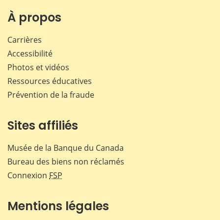
sur
sur
sur
par
Facebook
X
LinkedIn
courr
À propos
Carrières
Accessibilité
Photos et vidéos
Ressources éducatives
Prévention de la fraude
Sites affiliés
Musée de la Banque du Canada
Bureau des biens non réclamés
Connexion
FSP
Mentions légales