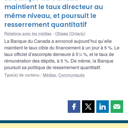
maintient le taux directeur au
même niveau, et poursuit le
resserrement quantitatif
Relations avec les médias
Ottawa (Ontario)
La Banque du Canada a annoncé aujourd’hui qu’elle
maintient le taux cible du financement à un jour à 5 %. Le
taux officiel d’escompte demeure à 5¼ %, et le taux de
rémunération des dépôts, à 5 %. De même, la Banque
poursuit sa politique de resserrement quantitatif.
Type(s) de contenu
:
Médias
,
Communiqués
Partager
Partager
Partager
Part
cette
cette
cette
cette
page
page
page
page