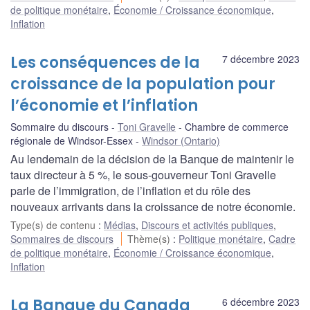
de politique monétaire
,
Économie / Croissance économique
,
Inflation
Les conséquences de la
7 décembre 2023
croissance de la population pour
l’économie et l’inflation
Sommaire du discours
Toni Gravelle
Chambre de commerce
régionale de Windsor-Essex
Windsor (Ontario)
Au lendemain de la décision de la Banque de maintenir le
taux directeur à 5 %, le sous-gouverneur Toni Gravelle
parle de l’immigration, de l’inflation et du rôle des
nouveaux arrivants dans la croissance de notre économie.
Type(s) de contenu
:
Médias
,
Discours et activités publiques
,
Sommaires de discours
Thème(s)
:
Politique monétaire
,
Cadre
de politique monétaire
,
Économie / Croissance économique
,
Inflation
La Banque du Canada
6 décembre 2023