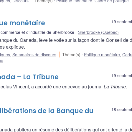
liques
,
Discours
Thème(s)
:
Politique monétaire
,
Cadre de politique
ique monétaire
19 septem
commerce et d'industrie de Sherbrooke
Sherbrooke (Québec)
nque du Canada, lève le voile sur la façon dont le Conseil de d
les explique.
liques
,
Sommaires de discours
Thème(s)
:
Politique monétaire
,
Cadr
ue
nada – La Tribune
19 septem
olas Vincent, a accordé une entrevue au journal
La Tribune
.
libérations de la Banque du
18 septem
ada publiera un résumé des délibérations qui ont orienté la d