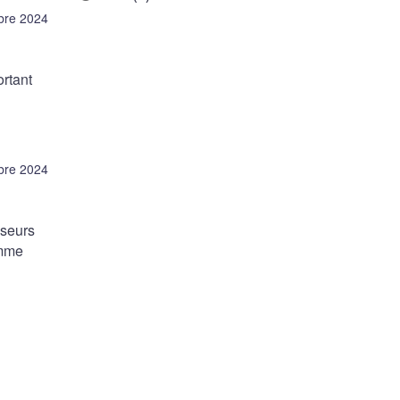
bre 2024
rtant
bre 2024
sseurs
amme