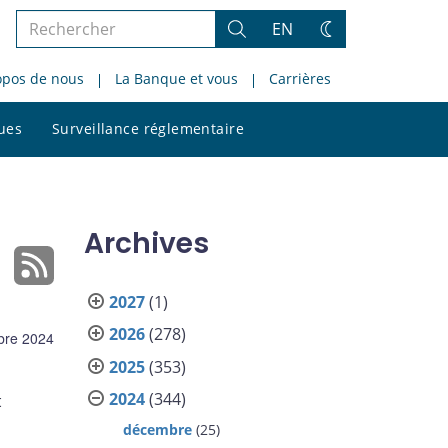
Rechercher
EN
Rechercher
Changez
dans
de
opos de nous
La Banque et vous
Carrières
le
thème
site
Rechercher
ques
Surveillance réglementaire
dans
le
site
Archives
2027
(1)
2026
(278)
bre 2024
2025
(353)
2024
(344)
t
décembre
(25)