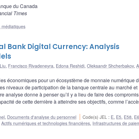
Banque du Canada
ancial Times
s médiatiques
l Bank Digital Currency: Analysis
els
Liu
,
Francisco Rivadeneyra
,
Edona Reshidi
,
Oleksandr Shcherbakov
,
A
dèles économiques pour un écosystème de monnaie numérique 
es niveaux de participation de la banque centrale au marché et
Notre analyse donne à penser qu’il y a lieu de faire des compromis
pacité de cette dernière à atteindre ses objectifs, comme l’accè
nel
,
Documents d'analyse du personnel
Code(s) JEL
:
E
,
E5
,
E58
,
E
,
Actifs numériques et technologies financières
,
Infrastructures de paie