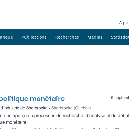
À pr
 banque
Publications
Recherches
Médias
Statisti
e politique monétaire
19 septem
'industrie de Sherbrooke
Sherbrooke (Québec)
ne un aperçu du processus de recherche, d’analyse et de déba
que monétaire.