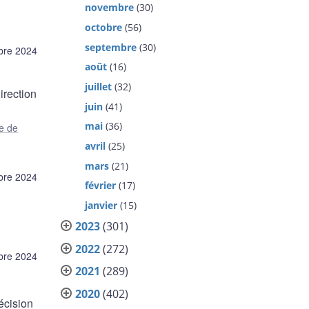
novembre
(30)
octobre
(56)
septembre
(30)
bre 2024
août
(16)
juillet
(32)
irection
juin
(41)
mai
(36)
e de
avril
(25)
mars
(21)
bre 2024
février
(17)
janvier
(15)
2023
(301)
2022
(272)
bre 2024
2021
(289)
2020
(402)
écision