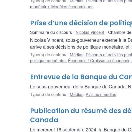
Type(s) de contenu
:
Médias
,
Discours et activités pub
monétaire
,
Modèles économiques
Prise d’une décision de polit
Sommaire du discours
Nicolas Vincent
Chambre de 
Nicolas Vincent, sous-gouverneur externe à la Ba
arrive à ses décisions de politique monétaire, et 
Type(s) de contenu
:
Médias
,
Discours et activités pub
politique monétaire
,
Économie / Croissance économiq
Entrevue de la Banque du Ca
Le sous-gouverneur de la Banque du Canada, Nic
Type(s) de contenu
:
Médias
,
Avis aux médias
Publication du résumé des dé
Canada
Le mercredi 18 septembre 2024, la Banque du Can